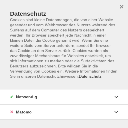
×
Datenschutz
Cookies sind kleine Datenmengen, die von einer Website
gesendet und vom Webbrowser des Nutzers während des
Surfens auf dem Computer des Nutzers gespeichert
Skip to main content
werden. Ihr Browser speichert jede Nachricht in einer
kleinen Datei, die Cookie genannt wird. Wenn Sie eine
weitere Seite vom Server anfordern, sendet Ihr Browser
Der Kurs konnte nicht gefunden werden.
das Cookie an den Server zurück. Cookies wurden als
zuverlässiger Mechanismus für Websites entwickelt, um
sich Informationen zu merken oder die Surfaktivitäten des
Benutzers aufzuzeichnen. Bitte willigen Sie in die
Verwendung von Cookies ein. Weitere Informationen finden
Sie in unseren Datenschutzhinweisen.
Datenschutz
AGB
Impressum
Datenschutzerklärung
Notwendig
Widerruf
Matomo
Programm