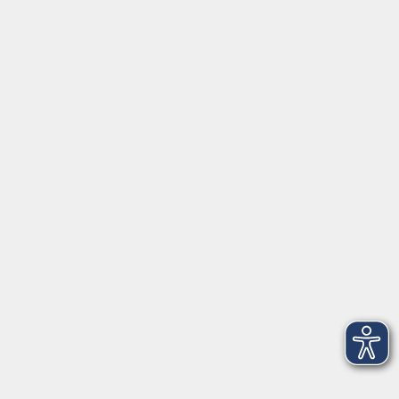
Gutschein
Service
Volkshochschule im Würmtal e.V.
Am Marktplatz 10a
82152 Planegg
info@vhs-wuermtal.de
Tel.
089 277 805 140
Öffnungszeiten
Montag, Mittwoch, Freitag 8.30-11.30 Uhr
Dienstag, Donnerstag 15.00-18.00 Uhr