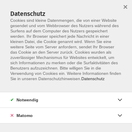
×
Datenschutz
Cookies sind kleine Datenmengen, die von einer Website
gesendet und vom Webbrowser des Nutzers während des
Surfens auf dem Computer des Nutzers gespeichert
Skip to main content
You are here:
werden. Ihr Browser speichert jede Nachricht in einer
Über uns
Dozent*innen
kleinen Datei, die Cookie genannt wird. Wenn Sie eine
weitere Seite vom Server anfordern, sendet Ihr Browser
das Cookie an den Server zurück. Cookies wurden als
zuverlässiger Mechanismus für Websites entwickelt, um
sich Informationen zu merken oder die Surfaktivitäten des
Pinieck, Nadine
Benutzers aufzuzeichnen. Bitte willigen Sie in die
Personal Trainerin, AYA-
Verwendung von Cookies ein. Weitere Informationen finden
Sie in unseren Datenschutzhinweisen.
Datenschutz
zertifizierte Yoga Lehrerin
Notwendig
Yoga X Pilates für Schwangere
Matomo
Mo. 05.10.2026 17:00
München