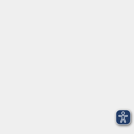
Programmheft
Aktuelles
Über uns
Gutschein
Service
Volkshochschule im Würmtal e.V.
Am Marktplatz 10a
82152 Planegg
info@vhs-wuermtal.de
Tel.
089 277 805 140