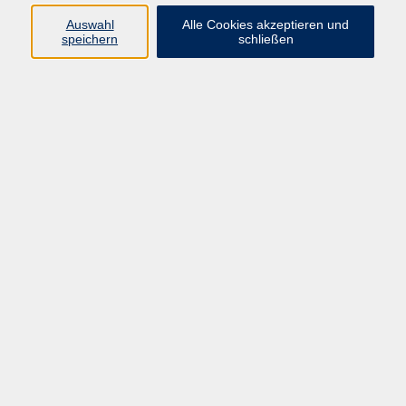
Auswahl
Alle Cookies akzeptieren und
speichern
schließen
Rückentraining
Di. 06.10.2026 17:15
München
zurück zur Übersicht
AGB
Impressum
Datenschutzerklärung
Widerruf