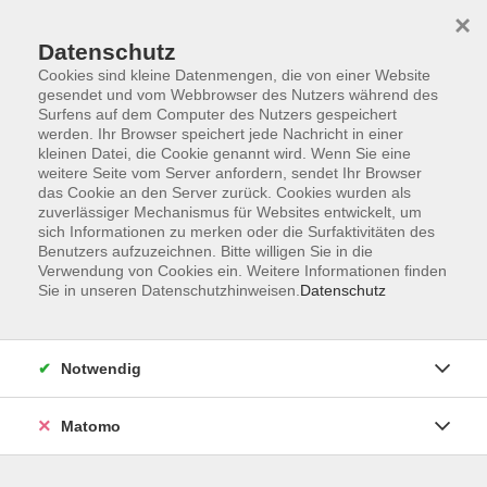
×
Datenschutz
Cookies sind kleine Datenmengen, die von einer Website
gesendet und vom Webbrowser des Nutzers während des
Surfens auf dem Computer des Nutzers gespeichert
Skip to main content
You are here:
werden. Ihr Browser speichert jede Nachricht in einer
Über uns
Dozent*innen
kleinen Datei, die Cookie genannt wird. Wenn Sie eine
weitere Seite vom Server anfordern, sendet Ihr Browser
das Cookie an den Server zurück. Cookies wurden als
Wöhrle-Sorger, Natalie
zuverlässiger Mechanismus für Websites entwickelt, um
sich Informationen zu merken oder die Surfaktivitäten des
Benutzers aufzuzeichnen. Bitte willigen Sie in die
Verwendung von Cookies ein. Weitere Informationen finden
Sie in unseren Datenschutzhinweisen.
Datenschutz
Lange Nacht der Demokratie: "Der
Volksbürger" (Film und Gespräch)
Fr. 02.10.2026 17:00
Notwendig
Planegg
Matomo