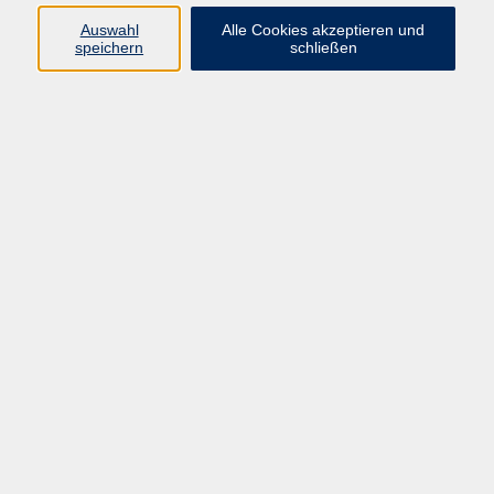
Programm
Auswahl
Alle Cookies akzeptieren und
speichern
schließen
vhs Online-Kurse
Mensch und Umwelt
Beruf und Digitales
Sprachen
Gesundheit
Kunst und Kultur
junge vhs
Inhalte
Home
Programmheft
Aktuelles