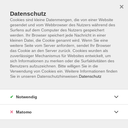
×
Datenschutz
Cookies sind kleine Datenmengen, die von einer Website
gesendet und vom Webbrowser des Nutzers während des
Surfens auf dem Computer des Nutzers gespeichert
Skip to main content
You are here:
werden. Ihr Browser speichert jede Nachricht in einer
Über uns
Dozent*innen
kleinen Datei, die Cookie genannt wird. Wenn Sie eine
weitere Seite vom Server anfordern, sendet Ihr Browser
das Cookie an den Server zurück. Cookies wurden als
zuverlässiger Mechanismus für Websites entwickelt, um
Der Dozent konnte leider nicht gefunden werden
sich Informationen zu merken oder die Surfaktivitäten des
Benutzers aufzuzeichnen. Bitte willigen Sie in die
Verwendung von Cookies ein. Weitere Informationen finden
Sie in unseren Datenschutzhinweisen.
Datenschutz
AGB
Notwendig
Impressum
Datenschutzerklärung
Matomo
Widerruf