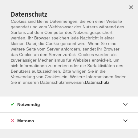
×
Datenschutz
Cookies sind kleine Datenmengen, die von einer Website
gesendet und vom Webbrowser des Nutzers während des
Surfens auf dem Computer des Nutzers gespeichert
Skip to main content
You are here:
werden. Ihr Browser speichert jede Nachricht in einer
Stellenausschreibung vhs-Leitung
kleinen Datei, die Cookie genannt wird. Wenn Sie eine
weitere Seite vom Server anfordern, sendet Ihr Browser
das Cookie an den Server zurück. Cookies wurden als
Stellenangebot: vhs-Leitung
zuverlässiger Mechanismus für Websites entwickelt, um
sich Informationen zu merken oder die Surfaktivitäten des
Benutzers aufzuzeichnen. Bitte willigen Sie in die
Verwendung von Cookies ein. Weitere Informationen finden
Die vhs im Würmtal e.V. ist die gemeinsame Einrichtung
Sie in unseren Datenschutzhinweisen.
Datenschutz
der Erwachsenenbildung für die Gemeinden Gauting,
Gräfelfing, Krailling, Neuried und Planegg.
Notwendig
Ab Juli 2026 suchen wir für die Leitung der
Volkshochschule eine
Matomo
Geschäftsführung (m/w/d)
in Vollzeit
Aufgabenschwerpunkte