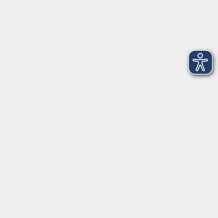
Volkshochschule im Würmtal e.V.
Am Marktplatz 10a
82152 Planegg
info@vhs-wuermtal.de
Tel.
089 277 805 140
Öffnungszeiten
Montag, Mittwoch, Freitag 8.30-11.30 Uhr
Dienstag, Donnerstag 15.00-18.00 Uhr
In den Ferien ist das vhs-Büro meist geschlossen.