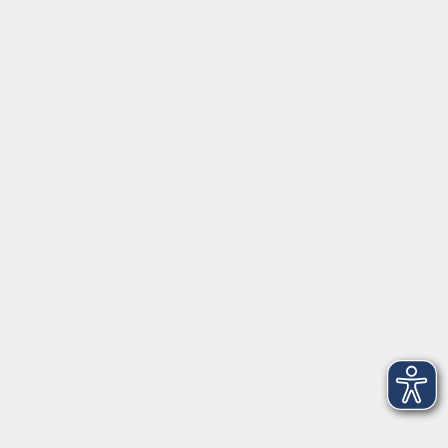
Gutschein
Service
Volkshochschule im Würmtal e.V.
Am Marktplatz 10a
82152 Planegg
info@vhs-wuermtal.de
Tel.
089 277 805 140
Öffnungszeiten
Montag, Mittwoch, Freitag 8.30-11.30 Uhr
Dienstag, Donnerstag 15.00-18.00 Uhr