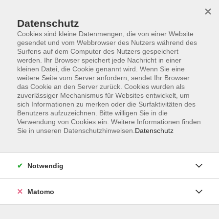
×
Datenschutz
Cookies sind kleine Datenmengen, die von einer Website
gesendet und vom Webbrowser des Nutzers während des
Surfens auf dem Computer des Nutzers gespeichert
Skip to main content
werden. Ihr Browser speichert jede Nachricht in einer
kleinen Datei, die Cookie genannt wird. Wenn Sie eine
weitere Seite vom Server anfordern, sendet Ihr Browser
Der Kurs konnte nicht gefunden werden.
das Cookie an den Server zurück. Cookies wurden als
zuverlässiger Mechanismus für Websites entwickelt, um
sich Informationen zu merken oder die Surfaktivitäten des
Benutzers aufzuzeichnen. Bitte willigen Sie in die
Verwendung von Cookies ein. Weitere Informationen finden
Sie in unseren Datenschutzhinweisen.
Datenschutz
AGB
Impressum
Datenschutzerklärung
Notwendig
Widerruf
Matomo
Programm