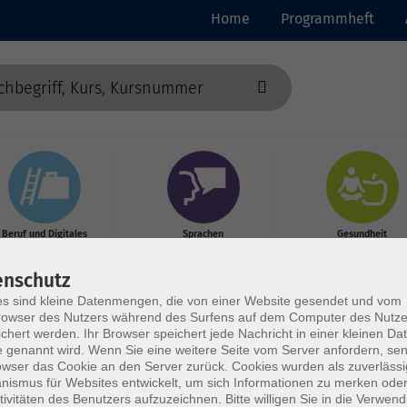
Home
Programmheft
Beruf und Digitales
Sprachen
Gesundheit
enschutz
s sind kleine Datenmengen, die von einer Website gesendet und vom
owser des Nutzers während des Surfens auf dem Computer des Nutze
chert werden. Ihr Browser speichert jede Nachricht in einer kleinen Dat
 genannt wird. Wenn Sie eine weitere Seite vom Server anfordern, se
owser das Cookie an den Server zurück. Cookies wurden als zuverlässi
ismus für Websites entwickelt, um sich Informationen zu merken oder
tivitäten des Benutzers aufzuzeichnen. Bitte willigen Sie in die Verwen