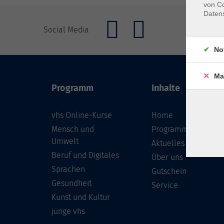
von Co
Daten
Social Media
No
Ma
Programm
Inhalte
vhs Online-Kurse
Home
Mensch und
Programmheft
Umwelt
Aktuelles
Beruf und Digitales
Über uns
Sprachen
Gutschein
Gesundheit
Service
Kunst und Kultur
junge vhs