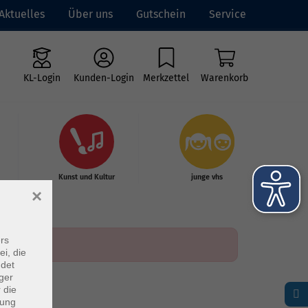
Aktuelles
Über uns
Gutschein
Service
KL-Login
Kunden-Login
Merkzettel
Warenkorb
Kunst und Kultur
junge vhs
×
rs
ei, die
ndet
ger
 die
dung