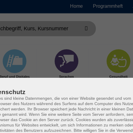
Home
Programmheft
Beruf und Digitales
Sprachen
Gesundheit
enschutz
s sind kleine Datenmengen, die von einer Website gesendet und vom
owser des Nutzers während des Surfens auf dem Computer des Nutze
chert werden. Ihr Browser speichert jede Nachricht in einer kleinen Dat
 genannt wird. Wenn Sie eine weitere Seite vom Server anfordern, se
owser das Cookie an den Server zurück. Cookies wurden als zuverlässi
ismus für Websites entwickelt, um sich Informationen zu merken oder
tivitäten des Benutzers aufzuzeichnen. Bitte willigen Sie in die Verwen