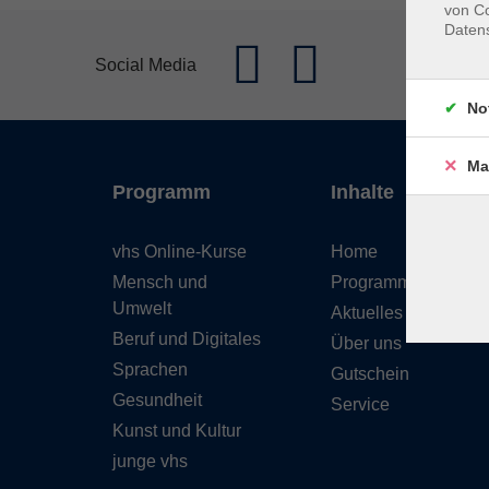
von Co
Daten
Social Media
No
Ma
Programm
Inhalte
vhs Online-Kurse
Home
Mensch und
Programmheft
Umwelt
Aktuelles
Beruf und Digitales
Über uns
Sprachen
Gutschein
Gesundheit
Service
Kunst und Kultur
junge vhs