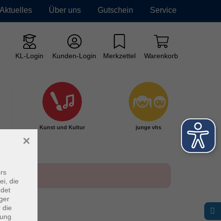
Aktuelles
Über uns
Gutschein
Service
KL-Login
Kunden-Login
Merkzettel
Warenkorb
Kunst und Kultur
junge vhs
×
rs
ei, die
ndet
ger
 die
dung