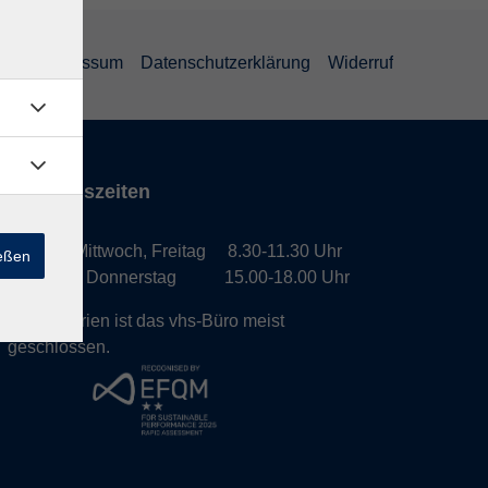
GB
Impressum
Datenschutzerklärung
Widerruf
Öffnungszeiten
Montag, Mittwoch, Freitag 8.30-11.30 Uhr
ießen
Dienstag, Donnerstag 15.00-18.00 Uhr
In den Ferien ist das vhs-Büro meist
geschlossen.