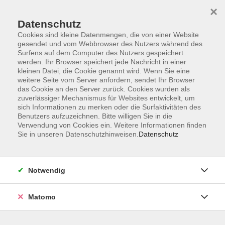
×
Datenschutz
Cookies sind kleine Datenmengen, die von einer Website
gesendet und vom Webbrowser des Nutzers während des
Surfens auf dem Computer des Nutzers gespeichert
Skip to main content
werden. Ihr Browser speichert jede Nachricht in einer
kleinen Datei, die Cookie genannt wird. Wenn Sie eine
weitere Seite vom Server anfordern, sendet Ihr Browser
Der Kurs konnte nicht gefunden werden.
das Cookie an den Server zurück. Cookies wurden als
zuverlässiger Mechanismus für Websites entwickelt, um
sich Informationen zu merken oder die Surfaktivitäten des
Benutzers aufzuzeichnen. Bitte willigen Sie in die
Verwendung von Cookies ein. Weitere Informationen finden
Sie in unseren Datenschutzhinweisen.
Datenschutz
AGB
Impressum
Datenschutzerklärung
Notwendig
Widerruf
Matomo
Programm