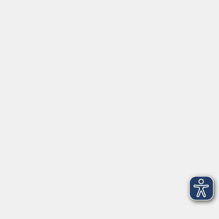
Gutschein
Service
Volkshochschule im Würmtal e.V.
Am Marktplatz 10a
82152 Planegg
info@vhs-wuermtal.de
Tel.
089 277 805 140
Öffnungszeiten
Montag, Mittwoch, Freitag 8.30-11.30 Uhr
Dienstag, Donnerstag 15.00-18.00 Uhr