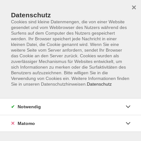
×
Datenschutz
Cookies sind kleine Datenmengen, die von einer Website
gesendet und vom Webbrowser des Nutzers während des
Surfens auf dem Computer des Nutzers gespeichert
Skip to main content
werden. Ihr Browser speichert jede Nachricht in einer
kleinen Datei, die Cookie genannt wird. Wenn Sie eine
weitere Seite vom Server anfordern, sendet Ihr Browser
Der Kurs konnte nicht gefunden werden.
das Cookie an den Server zurück. Cookies wurden als
zuverlässiger Mechanismus für Websites entwickelt, um
sich Informationen zu merken oder die Surfaktivitäten des
Benutzers aufzuzeichnen. Bitte willigen Sie in die
Verwendung von Cookies ein. Weitere Informationen finden
Sie in unseren Datenschutzhinweisen.
Datenschutz
AGB
Impressum
Datenschutzerklärung
Notwendig
Widerruf
Matomo
Programm