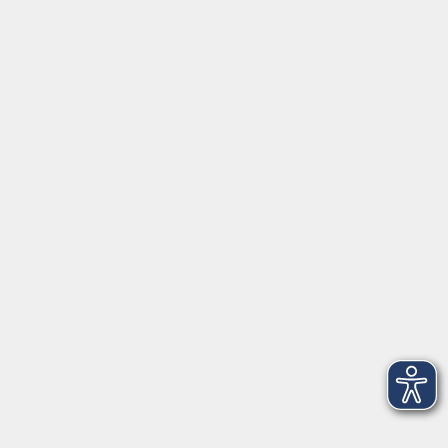
Gutschein
Service
Volkshochschule im Würmtal e.V.
Am Marktplatz 10a
82152 Planegg
info@vhs-wuermtal.de
Tel.
089 277 805 140
Öffnungszeiten
Montag, Mittwoch, Freitag 8.30-11.30 Uhr
Dienstag, Donnerstag 15.00-18.00 Uhr