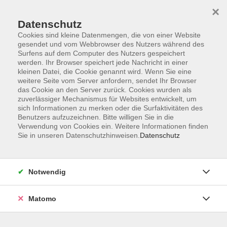
×
Datenschutz
Cookies sind kleine Datenmengen, die von einer Website
gesendet und vom Webbrowser des Nutzers während des
Surfens auf dem Computer des Nutzers gespeichert
Skip to main content
werden. Ihr Browser speichert jede Nachricht in einer
kleinen Datei, die Cookie genannt wird. Wenn Sie eine
weitere Seite vom Server anfordern, sendet Ihr Browser
Der Kurs konnte nicht gefunden werden.
das Cookie an den Server zurück. Cookies wurden als
zuverlässiger Mechanismus für Websites entwickelt, um
sich Informationen zu merken oder die Surfaktivitäten des
Benutzers aufzuzeichnen. Bitte willigen Sie in die
Verwendung von Cookies ein. Weitere Informationen finden
Sie in unseren Datenschutzhinweisen.
Datenschutz
AGB
Impressum
Datenschutzerklärung
Notwendig
Widerruf
Matomo
Programm