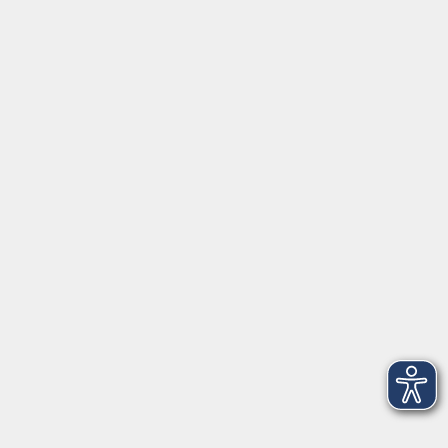
Gutschein
Service
Volkshochschule im Würmtal e.V.
Am Marktplatz 10a
82152 Planegg
info@vhs-wuermtal.de
Tel.
089 277 805 140
Öffnungszeiten
Montag, Mittwoch, Freitag 8.30-11.30 Uhr
Dienstag, Donnerstag 15.00-18.00 Uhr