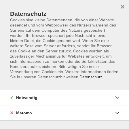
×
Datenschutz
Cookies sind kleine Datenmengen, die von einer Website
gesendet und vom Webbrowser des Nutzers während des
Surfens auf dem Computer des Nutzers gespeichert
Skip to main content
werden. Ihr Browser speichert jede Nachricht in einer
kleinen Datei, die Cookie genannt wird. Wenn Sie eine
weitere Seite vom Server anfordern, sendet Ihr Browser
Der Kurs konnte nicht gefunden werden.
das Cookie an den Server zurück. Cookies wurden als
zuverlässiger Mechanismus für Websites entwickelt, um
sich Informationen zu merken oder die Surfaktivitäten des
Benutzers aufzuzeichnen. Bitte willigen Sie in die
Verwendung von Cookies ein. Weitere Informationen finden
Sie in unseren Datenschutzhinweisen.
Datenschutz
AGB
Impressum
Datenschutzerklärung
Notwendig
Widerruf
Matomo
Programm