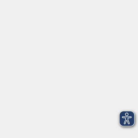
Gutschein
Service
Volkshochschule im Würmtal e.V.
Am Marktplatz 10a
82152 Planegg
info@vhs-wuermtal.de
Tel.
089 277 805 140
Öffnungszeiten
Montag, Mittwoch, Freitag 8.30-11.30 Uhr
Dienstag, Donnerstag 15.00-18.00 Uhr