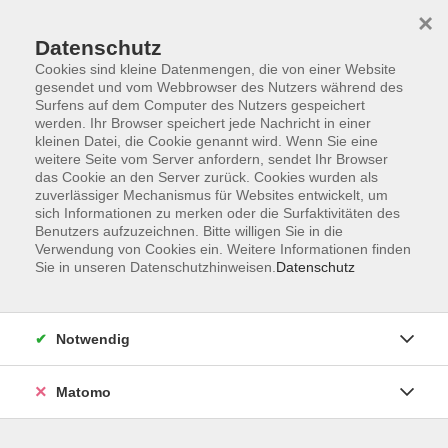
×
Datenschutz
Cookies sind kleine Datenmengen, die von einer Website
gesendet und vom Webbrowser des Nutzers während des
Surfens auf dem Computer des Nutzers gespeichert
Skip to main content
werden. Ihr Browser speichert jede Nachricht in einer
kleinen Datei, die Cookie genannt wird. Wenn Sie eine
weitere Seite vom Server anfordern, sendet Ihr Browser
Der Kurs konnte nicht gefunden werden.
das Cookie an den Server zurück. Cookies wurden als
zuverlässiger Mechanismus für Websites entwickelt, um
sich Informationen zu merken oder die Surfaktivitäten des
Benutzers aufzuzeichnen. Bitte willigen Sie in die
Verwendung von Cookies ein. Weitere Informationen finden
Sie in unseren Datenschutzhinweisen.
Datenschutz
AGB
Impressum
Datenschutzerklärung
Notwendig
Widerruf
Matomo
Programm