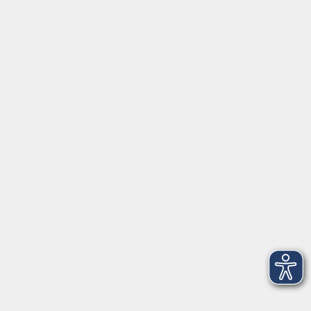
Gutschein
Service
Volkshochschule im Würmtal e.V.
Am Marktplatz 10a
82152 Planegg
info@vhs-wuermtal.de
Tel.
089 277 805 140
Öffnungszeiten
Montag, Mittwoch, Freitag 8.30-11.30 Uhr
Dienstag, Donnerstag 15.00-18.00 Uhr