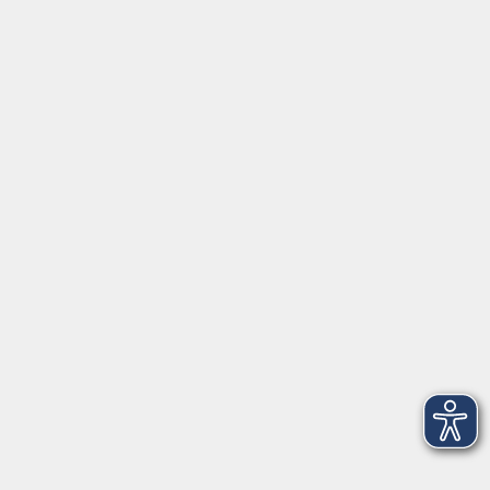
Gutschein
Service
Volkshochschule im Würmtal e.V.
Am Marktplatz 10a
82152 Planegg
info@vhs-wuermtal.de
Tel.
089 277 805 140
Öffnungszeiten
Montag, Mittwoch, Freitag 8.30-11.30 Uhr
Dienstag, Donnerstag 15.00-18.00 Uhr