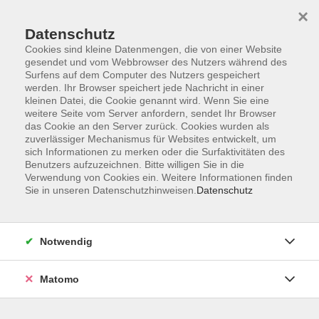
×
Datenschutz
Cookies sind kleine Datenmengen, die von einer Website
gesendet und vom Webbrowser des Nutzers während des
Surfens auf dem Computer des Nutzers gespeichert
Skip to main content
werden. Ihr Browser speichert jede Nachricht in einer
kleinen Datei, die Cookie genannt wird. Wenn Sie eine
weitere Seite vom Server anfordern, sendet Ihr Browser
Der Kurs konnte nicht gefunden werden.
das Cookie an den Server zurück. Cookies wurden als
zuverlässiger Mechanismus für Websites entwickelt, um
sich Informationen zu merken oder die Surfaktivitäten des
Benutzers aufzuzeichnen. Bitte willigen Sie in die
Verwendung von Cookies ein. Weitere Informationen finden
Sie in unseren Datenschutzhinweisen.
Datenschutz
AGB
Impressum
Datenschutzerklärung
Notwendig
Widerruf
Matomo
Programm