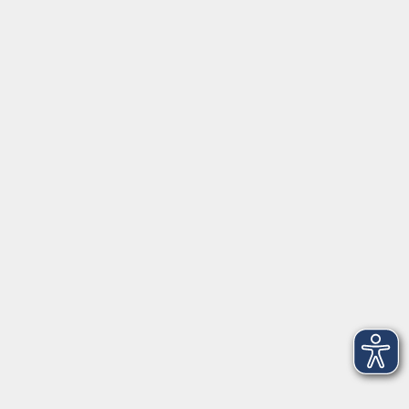
Gutschein
Service
Volkshochschule im Würmtal e.V.
Am Marktplatz 10a
82152 Planegg
info@vhs-wuermtal.de
Tel.
089 277 805 140
Öffnungszeiten
Montag, Mittwoch, Freitag 8.30-11.30 Uhr
Dienstag, Donnerstag 15.00-18.00 Uhr