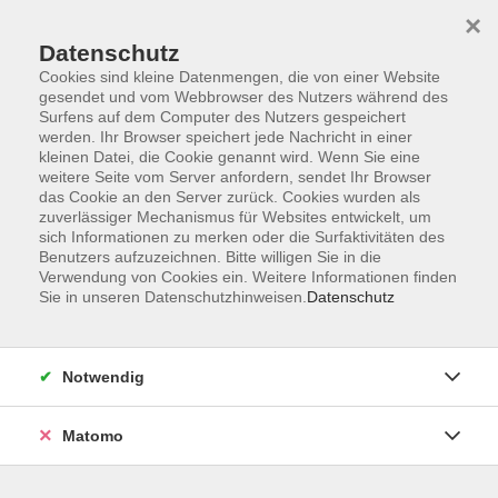
×
Datenschutz
Cookies sind kleine Datenmengen, die von einer Website
gesendet und vom Webbrowser des Nutzers während des
Surfens auf dem Computer des Nutzers gespeichert
Skip to main content
werden. Ihr Browser speichert jede Nachricht in einer
kleinen Datei, die Cookie genannt wird. Wenn Sie eine
weitere Seite vom Server anfordern, sendet Ihr Browser
Der Kurs konnte nicht gefunden werden.
das Cookie an den Server zurück. Cookies wurden als
zuverlässiger Mechanismus für Websites entwickelt, um
sich Informationen zu merken oder die Surfaktivitäten des
Benutzers aufzuzeichnen. Bitte willigen Sie in die
Verwendung von Cookies ein. Weitere Informationen finden
Sie in unseren Datenschutzhinweisen.
Datenschutz
AGB
Impressum
Datenschutzerklärung
Notwendig
Widerruf
Matomo
Programm