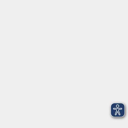
Gutschein
Service
Volkshochschule im Würmtal e.V.
Am Marktplatz 10a
82152 Planegg
info@vhs-wuermtal.de
Tel.
089 277 805 140
Öffnungszeiten
Montag, Mittwoch, Freitag 8.30-11.30 Uhr
Dienstag, Donnerstag 15.00-18.00 Uhr