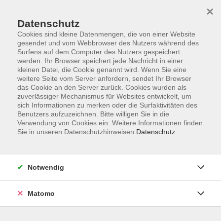
×
Datenschutz
Cookies sind kleine Datenmengen, die von einer Website
gesendet und vom Webbrowser des Nutzers während des
Surfens auf dem Computer des Nutzers gespeichert
Skip to main content
werden. Ihr Browser speichert jede Nachricht in einer
kleinen Datei, die Cookie genannt wird. Wenn Sie eine
weitere Seite vom Server anfordern, sendet Ihr Browser
Der Kurs konnte nicht gefunden werden.
das Cookie an den Server zurück. Cookies wurden als
zuverlässiger Mechanismus für Websites entwickelt, um
sich Informationen zu merken oder die Surfaktivitäten des
Benutzers aufzuzeichnen. Bitte willigen Sie in die
Verwendung von Cookies ein. Weitere Informationen finden
Sie in unseren Datenschutzhinweisen.
Datenschutz
AGB
Impressum
Datenschutzerklärung
Notwendig
Widerruf
Matomo
Programm