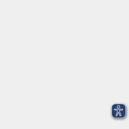
Gutschein
Service
Volkshochschule im Würmtal e.V.
Am Marktplatz 10a
82152 Planegg
info@vhs-wuermtal.de
Tel.
089 277 805 140
Öffnungszeiten
Montag, Mittwoch, Freitag 8.30-11.30 Uhr
Dienstag, Donnerstag 15.00-18.00 Uhr