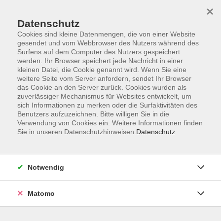
×
Datenschutz
Cookies sind kleine Datenmengen, die von einer Website
gesendet und vom Webbrowser des Nutzers während des
Surfens auf dem Computer des Nutzers gespeichert
Skip to main content
werden. Ihr Browser speichert jede Nachricht in einer
kleinen Datei, die Cookie genannt wird. Wenn Sie eine
weitere Seite vom Server anfordern, sendet Ihr Browser
Der Kurs konnte nicht gefunden werden.
das Cookie an den Server zurück. Cookies wurden als
zuverlässiger Mechanismus für Websites entwickelt, um
sich Informationen zu merken oder die Surfaktivitäten des
Benutzers aufzuzeichnen. Bitte willigen Sie in die
Verwendung von Cookies ein. Weitere Informationen finden
Sie in unseren Datenschutzhinweisen.
Datenschutz
AGB
Impressum
Datenschutzerklärung
Notwendig
Widerruf
Matomo
Programm