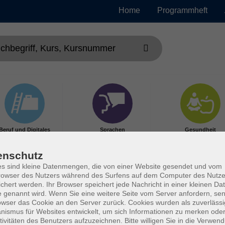
Home
Programmheft
Beruf und Digitales
Sprachen
Gesundheit
enschutz
s sind kleine Datenmengen, die von einer Website gesendet und vom
owser des Nutzers während des Surfens auf dem Computer des Nutze
chert werden. Ihr Browser speichert jede Nachricht in einer kleinen Dat
 genannt wird. Wenn Sie eine weitere Seite vom Server anfordern, se
owser das Cookie an den Server zurück. Cookies wurden als zuverlässi
ismus für Websites entwickelt, um sich Informationen zu merken oder
tivitäten des Benutzers aufzuzeichnen. Bitte willigen Sie in die Verwen