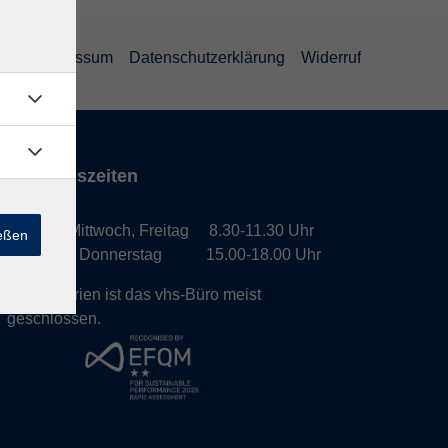
GB
Impressum
Datenschutzerklärung
Widerruf
Öffnungszeiten
Montag, Mittwoch, Freitag 8.30-11.30 Uhr
ießen
Dienstag, Donnerstag 15.00-18.00 Uhr
In den Ferien ist das vhs-Büro meist
geschlossen.