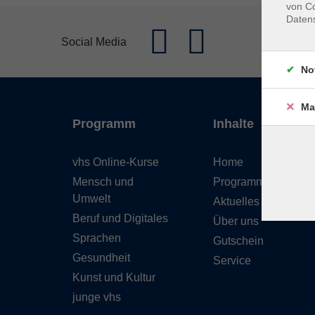
von Co
Daten
Social Media
No
Ma
Programm
Inhalte
vhs Online-Kurse
Home
Mensch und
Programmheft
Umwelt
Aktuelles
Beruf und Digitales
Über uns
Sprachen
Gutschein
Gesundheit
Service
Kunst und Kultur
junge vhs