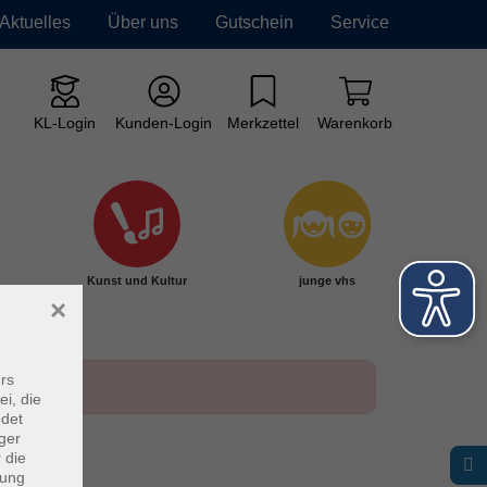
Aktuelles
Über uns
Gutschein
Service
KL-Login
Kunden-Login
Merkzettel
Warenkorb
Kunst und Kultur
junge vhs
×
rs
ei, die
ndet
ger
 die
dung