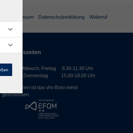
GB
Impressum
Datenschutzerklärung
Widerruf
Öffnungszeiten
Montag, Mittwoch, Freitag 8.30-11.30 Uhr
ießen
Dienstag, Donnerstag 15.00-18.00 Uhr
In den Ferien ist das vhs-Büro meist
geschlossen.