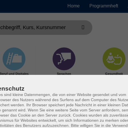
Home
Programmheft
Beruf und Digitales
Sprachen
Gesundheit
enschutz
s sind kleine Datenmengen, die von einer Website gesendet und vom
owser des Nutzers während des Surfens auf dem Computer des Nutze
chert werden. Ihr Browser speichert jede Nachricht in einer kleinen Dat
 genannt wird. Wenn Sie eine weitere Seite vom Server anfordern, se
owser das Cookie an den Server zurück. Cookies wurden als zuverlässi
ismus für Websites entwickelt, um sich Informationen zu merken oder
tivitäten des Benutzers aufzuzeichnen. Bitte willigen Sie in die Verwen