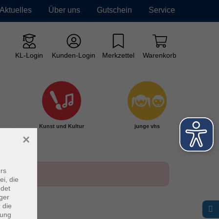
Aktuelles
Über uns
Gutschein
Service
KL-Login
Kunden-Login
Merkzettel
Warenkorb
Kunst und Kultur
junge vhs
×
rs
ei, die
ndet
ger
 die
dung