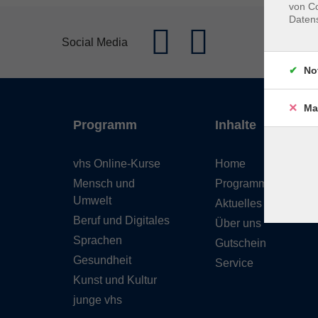
von Co
Daten
Social Media
No
Ma
Programm
Inhalte
vhs Online-Kurse
Home
Mensch und
Programmheft
Umwelt
Aktuelles
Beruf und Digitales
Über uns
Sprachen
Gutschein
Gesundheit
Service
Kunst und Kultur
junge vhs