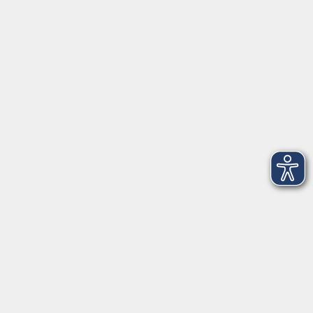
Inhalte
Home
Programmheft
Aktuelles
Über uns
Gutschein
Service
Volkshochschule im Würmtal e.V.
Am Marktplatz 10a
82152 Planegg