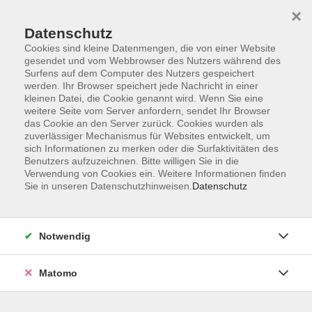
×
Datenschutz
Cookies sind kleine Datenmengen, die von einer Website
gesendet und vom Webbrowser des Nutzers während des
Surfens auf dem Computer des Nutzers gespeichert
Skip to main content
werden. Ihr Browser speichert jede Nachricht in einer
kleinen Datei, die Cookie genannt wird. Wenn Sie eine
weitere Seite vom Server anfordern, sendet Ihr Browser
das Cookie an den Server zurück. Cookies wurden als
zuverlässiger Mechanismus für Websites entwickelt, um
sich Informationen zu merken oder die Surfaktivitäten des
Benutzers aufzuzeichnen. Bitte willigen Sie in die
Verwendung von Cookies ein. Weitere Informationen finden
Sie in unseren Datenschutzhinweisen.
Datenschutz
Sie sind hier:
Notwendig
Golf-Auffrischungskurs
Matomo
Zielgruppe sind Menschen, die bereits die bereits eine
Platzreife oder ein Handicap besitzen, aber nie