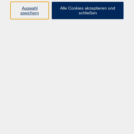
wirklich weitergemacht haben. Hier können Sie Ihre
Auswahl
Alle Cookies akzeptieren und
Kenntnisse auffrischen und Fähigkeiten ausbauen.
speichern
schließen
Leistungen: 4 x 60 Min. Training auf dem
Übungsgelände mit 4 verschiedenen Schwerpunkten,
2 x 120 Min. Spielen auf dem 9-Loch-Platz in
Begleitung des Trainers, alle Übungsbälle, Greenfee
für die 9-Loch-Runden auf dem öffentlichen 9-Loch-
Platz von Gut Rieden, Tagesgebühr für die Nutzung
des Trainingsgeländes, ein Trainer bei 6 bis 10
Personen.
Anmeldeschluss ist eine Woche vor Kursbeginn.
249,00 €
Gebühr