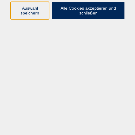
089 277 805 140
Auswahl
Alle Cookies akzeptieren und
info@vhs-wuermtal.de
speichern
schließen
Ergebnisse filtern
Mein Name ist Klara: Buchlesung im
Rahmen der Demenzwoche
Mi. 23.09.2026 18:30
Gauting
Amara Kali – eine philippinische
Stockfechtkunst
Do. 24.09.2026 19:15
Gräfelfing