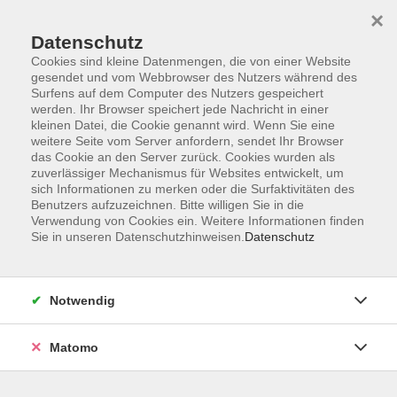
×
Datenschutz
Cookies sind kleine Datenmengen, die von einer Website
gesendet und vom Webbrowser des Nutzers während des
Surfens auf dem Computer des Nutzers gespeichert
Skip to main content
werden. Ihr Browser speichert jede Nachricht in einer
kleinen Datei, die Cookie genannt wird. Wenn Sie eine
weitere Seite vom Server anfordern, sendet Ihr Browser
das Cookie an den Server zurück. Cookies wurden als
Besondere Themen
zuverlässiger Mechanismus für Websites entwickelt, um
sich Informationen zu merken oder die Surfaktivitäten des
Benutzers aufzuzeichnen. Bitte willigen Sie in die
Verwendung von Cookies ein. Weitere Informationen finden
Sie in unseren Datenschutzhinweisen.
Datenschutz
52 Kurse
Notwendig
zurück zu Gesundheit und Lebensart
Matomo
Karola Albrecht
Stellvertr. Leitung, Programmplanung