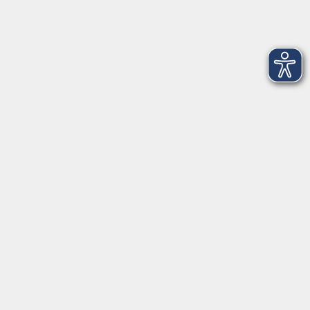
mehr laden
AGB
Impressum
Datenschutzerklärung
Widerruf
Programm
vhs Online-Kurse