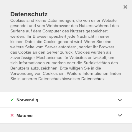
×
Datenschutz
Cookies sind kleine Datenmengen, die von einer Website
gesendet und vom Webbrowser des Nutzers während des
Surfens auf dem Computer des Nutzers gespeichert
Skip to main content
werden. Ihr Browser speichert jede Nachricht in einer
kleinen Datei, die Cookie genannt wird. Wenn Sie eine
weitere Seite vom Server anfordern, sendet Ihr Browser
Der Kurs konnte nicht gefunden werden.
das Cookie an den Server zurück. Cookies wurden als
zuverlässiger Mechanismus für Websites entwickelt, um
sich Informationen zu merken oder die Surfaktivitäten des
Benutzers aufzuzeichnen. Bitte willigen Sie in die
Verwendung von Cookies ein. Weitere Informationen finden
Sie in unseren Datenschutzhinweisen.
Datenschutz
AGB
Impressum
Datenschutzerklärung
Notwendig
Widerruf
Matomo
Programm