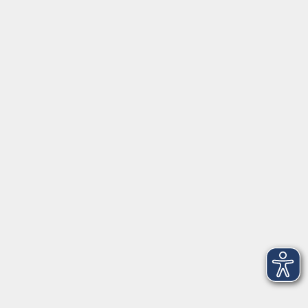
Gutschein
Service
Volkshochschule im Würmtal e.V.
Am Marktplatz 10a
82152 Planegg
info@vhs-wuermtal.de
Tel.
089 277 805 140
Öffnungszeiten
Montag, Mittwoch, Freitag 8.30-11.30 Uhr
Dienstag, Donnerstag 15.00-18.00 Uhr