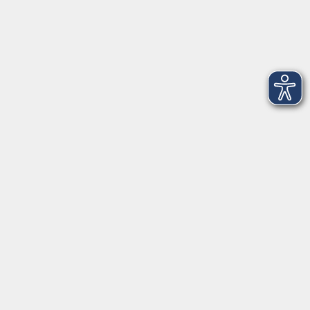
Gutschein
Service
Volkshochschule im Würmtal e.V.
Am Marktplatz 10a
82152 Planegg
info@vhs-wuermtal.de
Tel.
089 277 805 140
Öffnungszeiten
Montag, Mittwoch, Freitag 8.30-11.30 Uhr