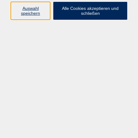
Sie werden das Training der Woche positiv spüren. Im
Auswahl
Alle Cookies akzeptieren und
Wasser sind Übungen 5 x so wirkungsvoll wie
speichern
schließen
vergleichbare Übungen an Land. Genießen Sie ein
abwechslungsreiches Training im kühlen Nass! Das
Element Wasser selbst ist bei den sommerlichen
Graden schon Genuss. Bringen Sie bitte Badeanzug
und Handtuch mit.
Der Eintritt ist zusätzlich an der Kasse zu lösen.
65,00 €
Gebühr
In den Warenkorb
Kursnummer:
J6714