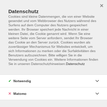
×
Datenschutz
Cookies sind kleine Datenmengen, die von einer Website
gesendet und vom Webbrowser des Nutzers während des
Surfens auf dem Computer des Nutzers gespeichert
Skip to main content
werden. Ihr Browser speichert jede Nachricht in einer
kleinen Datei, die Cookie genannt wird. Wenn Sie eine
weitere Seite vom Server anfordern, sendet Ihr Browser
das Cookie an den Server zurück. Cookies wurden als
zuverlässiger Mechanismus für Websites entwickelt, um
sich Informationen zu merken oder die Surfaktivitäten des
Benutzers aufzuzeichnen. Bitte willigen Sie in die
Verwendung von Cookies ein. Weitere Informationen finden
Sie in unseren Datenschutzhinweisen.
Datenschutz
Sie sind hier:
Gesundheit und Lebensart
Aquafitness
Notwendig
Sommerkurs Aquafitness im Freibad
Matomo
Ein sehr effektives Training im Wasser. Trainieren Sie
täglich Kraft, Ausdauer Kondition und Gleichgewicht.