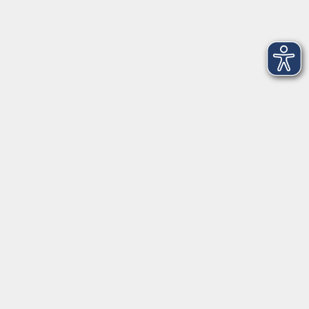
82152 Planegg
info@vhs-wuermtal.de
Tel.
089 277 805 140
Öffnungszeiten
Montag, Mittwoch, Freitag 8.30-11.30 Uhr
Dienstag, Donnerstag 15.00-18.00 Uhr
In den Ferien ist das vhs-Büro meist geschlossen.