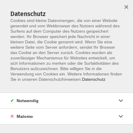
×
Datenschutz
Cookies sind kleine Datenmengen, die von einer Website
gesendet und vom Webbrowser des Nutzers während des
Surfens auf dem Computer des Nutzers gespeichert
Skip to main content
You are here:
werden. Ihr Browser speichert jede Nachricht in einer
Über uns
Dozent*innen
kleinen Datei, die Cookie genannt wird. Wenn Sie eine
weitere Seite vom Server anfordern, sendet Ihr Browser
das Cookie an den Server zurück. Cookies wurden als
zuverlässiger Mechanismus für Websites entwickelt, um
sich Informationen zu merken oder die Surfaktivitäten des
Benutzers aufzuzeichnen. Bitte willigen Sie in die
Giauque, Vera
Verwendung von Cookies ein. Weitere Informationen finden
Sie in unseren Datenschutzhinweisen.
Datenschutz
Notwendig
Gymnastik ab 70
Matomo
Mo. 05.10.2026 10:15
Lochham