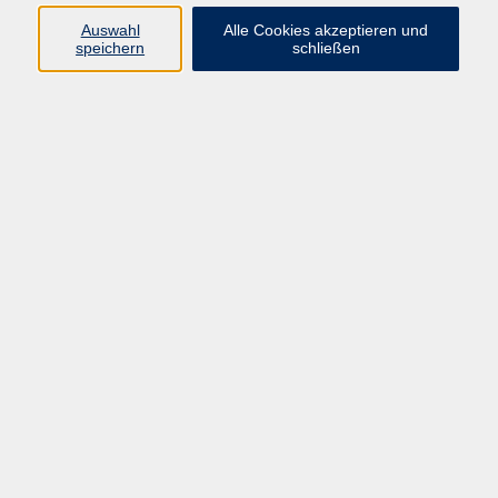
Auswahl
Alle Cookies akzeptieren und
speichern
schließen
Rücken- und Wirbelsäulengymnastik
Mi. 07.10.2026 18:15
Gräfelfing
Core Flow
Mi. 07.10.2026 19:15
Gräfelfing
zurück zur Übersicht