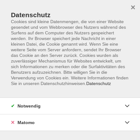
×
Datenschutz
Cookies sind kleine Datenmengen, die von einer Website
gesendet und vom Webbrowser des Nutzers während des
Surfens auf dem Computer des Nutzers gespeichert
Skip to main content
You are here:
werden. Ihr Browser speichert jede Nachricht in einer
Über uns
Dozent*innen
kleinen Datei, die Cookie genannt wird. Wenn Sie eine
weitere Seite vom Server anfordern, sendet Ihr Browser
das Cookie an den Server zurück. Cookies wurden als
Ohne Dozent,
zuverlässiger Mechanismus für Websites entwickelt, um
sich Informationen zu merken oder die Surfaktivitäten des
Benutzers aufzuzeichnen. Bitte willigen Sie in die
Verwendung von Cookies ein. Weitere Informationen finden
Sie in unseren Datenschutzhinweisen.
Datenschutz
Spieleabend für Erwachsene – Stadt-Land-
Spielt!
Fr. 18.09.2026 19:00
Notwendig
Krailling
Matomo