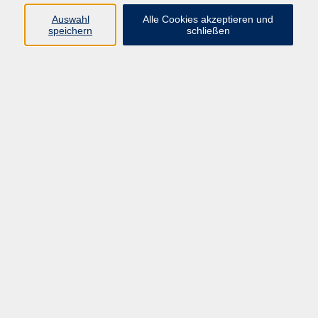
Spielenachmittag für Familien: Stadt-Land-
Spielt!
Auswahl
Alle Cookies akzeptieren und
speichern
schließen
Sa. 19.09.2026 15:00
Krailling
Aquarellieren und Zeichnen
Mo. 21.09.2026 09:00
Planegg
zurück zur Übersicht