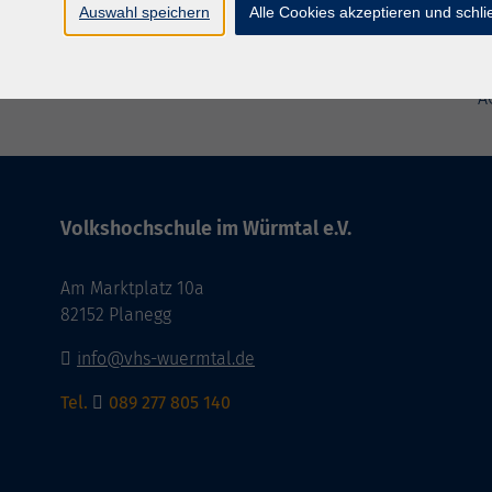
Auswahl speichern
Alle Cookies akzeptieren und schl
A
Volkshochschule im Würmtal e.V.
Am Marktplatz 10a
82152 Planegg
info@vhs-wuermtal.de
Tel.
089 277 805 140