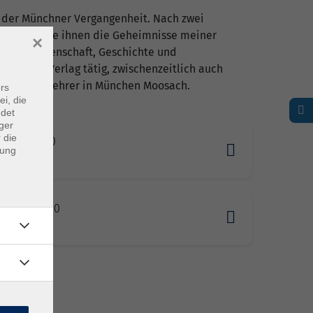
us der Münchner Vergangenheit. Nach zwei
m und bringe ihnen die Geheimnisse meiner
×
olitikwissenschaft, Geschichte und
Münchner Verlag tätig, zwischenzeitlich auch
s Realschullehrer in München Moosach.
rs
ei, die
ndet
ger
 die
1.2026 10:00
dung
en
05.2027 10:00
en