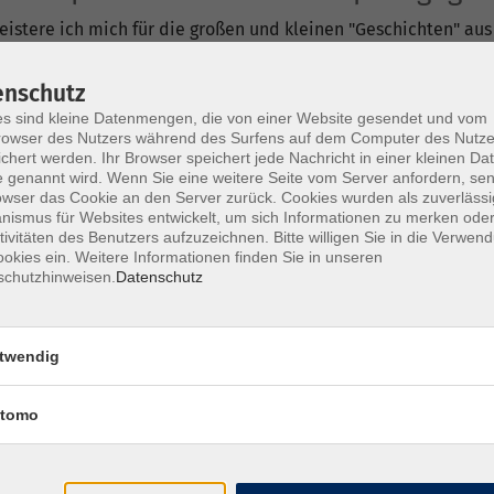
geistere ich mich für die großen und kleinen "Geschichten" a
tführer begleite ich regelmäßig Touristen durch das Zentru
ch München bin ich 1984 gezogen und habe dort an der LMU P
enschutz
iert. Ab Mitte der 90er-Jahre war ich als Redakteur in einem 
s sind kleine Datenmengen, die von einer Website gesendet und vom
ktmanager bei einem IT-Unternehmen. Seit 2007 arbeite ich al
owser des Nutzers während des Surfens auf dem Computer des Nutze
chert werden. Ihr Browser speichert jede Nachricht in einer kleinen Dat
 genannt wird. Wenn Sie eine weitere Seite vom Server anfordern, se
owser das Cookie an den Server zurück. Cookies wurden als zuverlässi
ismus für Websites entwickelt, um sich Informationen zu merken oder
Sa. 21.1
n der Graggenau
tivitäten des Benutzers aufzuzeichnen. Bitte willigen Sie in die Verwen
Münch
okies ein. Weitere Informationen finden Sie in unseren
schutzhinweisen.
Datenschutz
So. 09.
en-Flair und Dolce Vita in der Altstadt
Münch
twendig
tomo