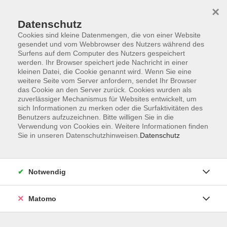
×
Datenschutz
Cookies sind kleine Datenmengen, die von einer Website
gesendet und vom Webbrowser des Nutzers während des
Surfens auf dem Computer des Nutzers gespeichert
Skip to main content
You are here:
werden. Ihr Browser speichert jede Nachricht in einer
Über uns
Dozent*innen
kleinen Datei, die Cookie genannt wird. Wenn Sie eine
weitere Seite vom Server anfordern, sendet Ihr Browser
das Cookie an den Server zurück. Cookies wurden als
Baudts Heinsen, Julia
zuverlässiger Mechanismus für Websites entwickelt, um
sich Informationen zu merken oder die Surfaktivitäten des
Spanisch Kursleiterin
Benutzers aufzuzeichnen. Bitte willigen Sie in die
Verwendung von Cookies ein. Weitere Informationen finden
Muttersprachlerin
Sie in unseren Datenschutzhinweisen.
Datenschutz
Notwendig
Spanisch Mittelstufe B1
Mi. 07.10.2026 11:00
Matomo
Planegg