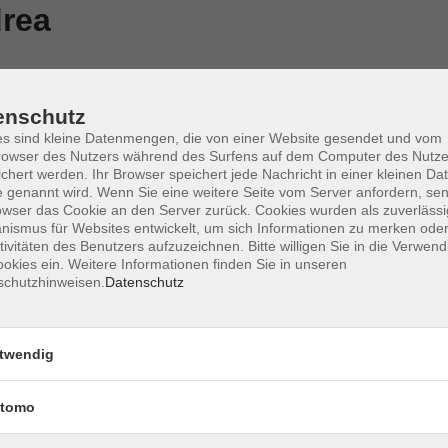
drea
enschutz
s sind kleine Datenmengen, die von einer Website gesendet und vom
owser des Nutzers während des Surfens auf dem Computer des Nutze
Mo. 10.
chert werden. Ihr Browser speichert jede Nachricht in einer kleinen Dat
r Tradition des Yoga Forum München e.V.
 genannt wird. Wenn Sie eine weitere Seite vom Server anfordern, se
Planeg
owser das Cookie an den Server zurück. Cookies wurden als zuverlässi
ismus für Websites entwickelt, um sich Informationen zu merken oder
tivitäten des Benutzers aufzuzeichnen. Bitte willigen Sie in die Verwen
okies ein. Weitere Informationen finden Sie in unseren
Mi. 11.
oga Forum München e.V.
schutzhinweisen.
Datenschutz
Planeg
twendig
Sa. 28.
Planeg
tomo