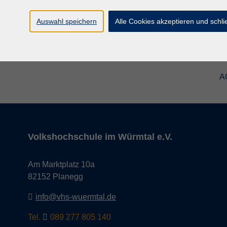
Auswahl speichern
Alle Cookies akzeptieren und schl
A
Volkshochschule im Würmtal e.V.
Am Marktplatz 10a
82152 Planegg
info@vhs-wuermtal.de
Tel.
089 277 805 140