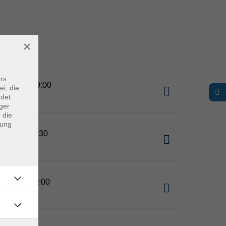
×
rs
08.2026 09:00
ei, die
ndet
g
ger
 die
dung
11.2026 15:30
g
11.2026 10:00
g