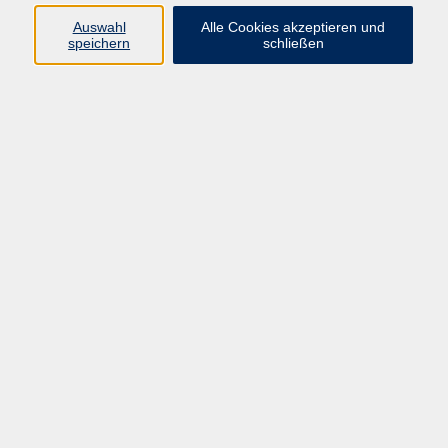
Auswahl
Alle Cookies akzeptieren und
speichern
schließen
Bier und Schokolade – eine Sinnesexplosion
Do. 14.01.2027 19:00
Planegg
zurück zur Übersicht
AGB
Impressum
Datenschutzerklärung