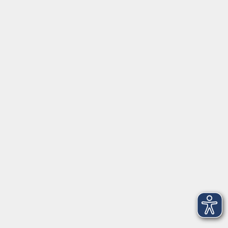
Programmheft
Aktuelles
Über uns
Gutschein
Service
Volkshochschule im Würmtal e.V.
Am Marktplatz 10a
82152 Planegg
info@vhs-wuermtal.de
Tel.
089 277 805 140