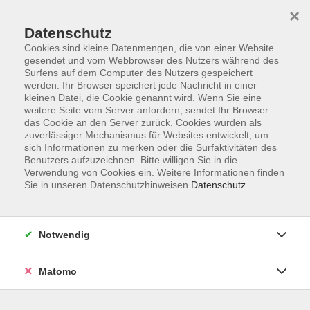
×
Datenschutz
Cookies sind kleine Datenmengen, die von einer Website
gesendet und vom Webbrowser des Nutzers während des
Surfens auf dem Computer des Nutzers gespeichert
Skip to main content
You are here:
werden. Ihr Browser speichert jede Nachricht in einer
Über uns
Dozent*innen
kleinen Datei, die Cookie genannt wird. Wenn Sie eine
weitere Seite vom Server anfordern, sendet Ihr Browser
das Cookie an den Server zurück. Cookies wurden als
Sailer, Dr. Gabi
zuverlässiger Mechanismus für Websites entwickelt, um
sich Informationen zu merken oder die Surfaktivitäten des
Biersommelier,
Benutzers aufzuzeichnen. Bitte willigen Sie in die
Verwendung von Cookies ein. Weitere Informationen finden
Geschäftsführende
Sie in unseren Datenschutzhinweisen.
Datenschutz
Gesellschafterin Bukanter
GbR, Die Biernase
Notwendig
Bierige Blindverkostung
Matomo
Do. 08.10.2026 19:15
Planegg