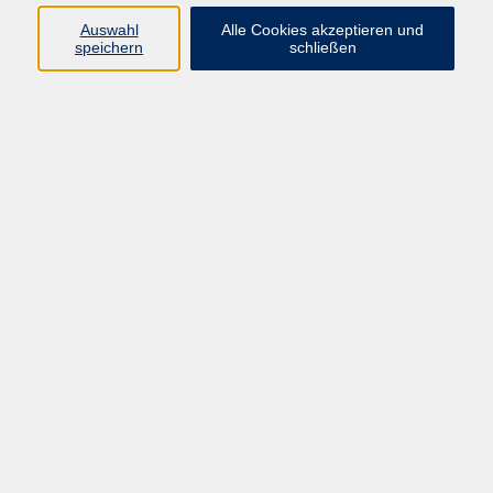
Meditationslehrerin 2016. Seitdem
Auswahl
Alle Cookies akzeptieren und
leitet sie Workshops und
speichern
schließen
Meditationsgruppen in München und
im Würmtal.
Meditation – Gegenwärtig in jedem Augenblick
Do. 08.10.2026 19:30
Planegg
"Das Ei ist hart!" - Schauspielworkshop
Sa. 17.10.2026 14:00
Planegg