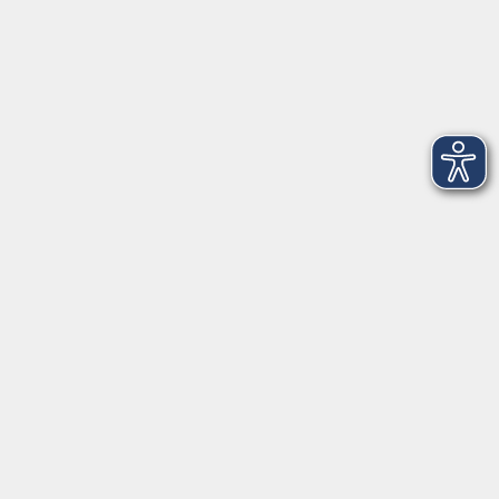
Volkshochschule im Würmtal e.V.
Am Marktplatz 10a
82152 Planegg
info@vhs-wuermtal.de
Tel.
089 277 805 140
Öffnungszeiten
Montag, Mittwoch, Freitag 8.30-11.30 Uhr
Dienstag, Donnerstag 15.00-18.00 Uhr
In den Ferien ist das vhs-Büro meist geschlossen.