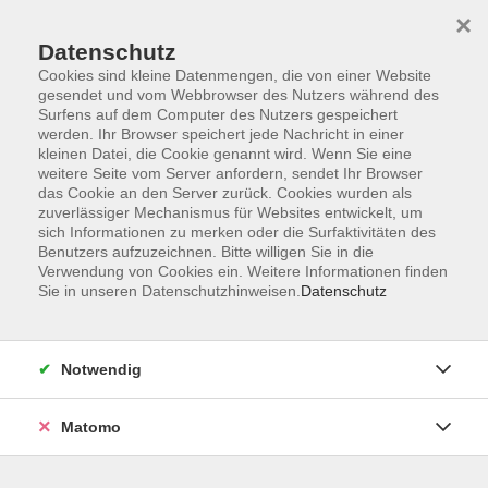
×
Datenschutz
Cookies sind kleine Datenmengen, die von einer Website
gesendet und vom Webbrowser des Nutzers während des
Surfens auf dem Computer des Nutzers gespeichert
Skip to main content
You are here:
werden. Ihr Browser speichert jede Nachricht in einer
Über uns
Dozent*innen
kleinen Datei, die Cookie genannt wird. Wenn Sie eine
weitere Seite vom Server anfordern, sendet Ihr Browser
das Cookie an den Server zurück. Cookies wurden als
Heinrichsen, Doris
zuverlässiger Mechanismus für Websites entwickelt, um
sich Informationen zu merken oder die Surfaktivitäten des
Regisseurin und
Benutzers aufzuzeichnen. Bitte willigen Sie in die
Verwendung von Cookies ein. Weitere Informationen finden
Meditationslehrerin
Sie in unseren Datenschutzhinweisen.
Datenschutz
Doris Sophia Heinrichsen ist
Regisseurin und Dozentin an der
Hochschule für Musik und Theater
Notwendig
München. Seit vielen Jahren
praktiziert sie Yoga nach B.K.S.
Matomo
Iyengar und Meditation.
Ausbildung zur zertifizierten