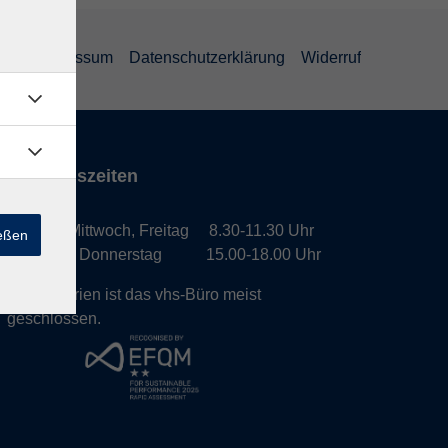
GB
Impressum
Datenschutzerklärung
Widerruf
Öffnungszeiten
Montag, Mittwoch, Freitag 8.30-11.30 Uhr
ießen
Dienstag, Donnerstag 15.00-18.00 Uhr
In den Ferien ist das vhs-Büro meist
geschlossen.