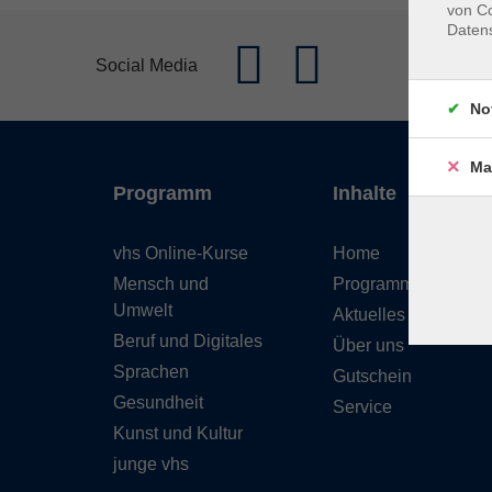
von Co
Daten
Social Media
No
Ma
Programm
Inhalte
vhs Online-Kurse
Home
Mensch und
Programmheft
Umwelt
Aktuelles
Beruf und Digitales
Über uns
Sprachen
Gutschein
Gesundheit
Service
Kunst und Kultur
junge vhs