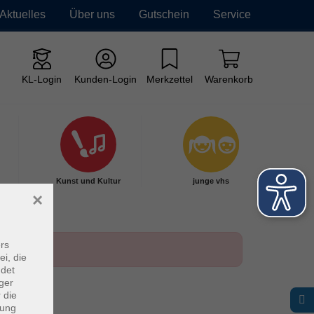
Aktuelles
Über uns
Gutschein
Service
KL-Login
Kunden-Login
Merkzettel
Warenkorb
Kunst und Kultur
junge vhs
×
rs
ei, die
ndet
ger
 die
dung