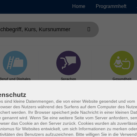
Home
Programmheft
Beruf und Digitales
Sprachen
Gesundheit
enschutz
s sind kleine Datenmengen, die von einer Website gesendet und vom
owser des Nutzers während des Surfens auf dem Computer des Nutze
chert werden. Ihr Browser speichert jede Nachricht in einer kleinen Dat
 genannt wird. Wenn Sie eine weitere Seite vom Server anfordern, se
owser das Cookie an den Server zurück. Cookies wurden als zuverlässi
ismus für Websites entwickelt, um sich Informationen zu merken oder
tivitäten des Benutzers aufzuzeichnen. Bitte willigen Sie in die Verwen