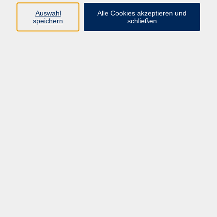
Auswahl
Alle Cookies akzeptieren und
speichern
schließen
zurück zur Übersicht
AGB
Impressum
Datenschutzerklärung
Widerruf
Programm
vhs Online-Kurse
Mensch und Umwelt