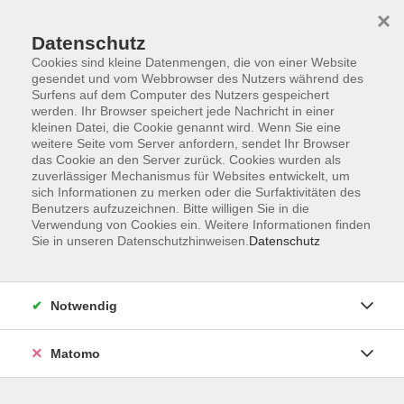
×
Datenschutz
Cookies sind kleine Datenmengen, die von einer Website
gesendet und vom Webbrowser des Nutzers während des
Surfens auf dem Computer des Nutzers gespeichert
Skip to main content
You are here:
werden. Ihr Browser speichert jede Nachricht in einer
Über uns
Dozent*innen
kleinen Datei, die Cookie genannt wird. Wenn Sie eine
weitere Seite vom Server anfordern, sendet Ihr Browser
das Cookie an den Server zurück. Cookies wurden als
zuverlässiger Mechanismus für Websites entwickelt, um
sich Informationen zu merken oder die Surfaktivitäten des
Benutzers aufzuzeichnen. Bitte willigen Sie in die
Schneider, Yvonne
Verwendung von Cookies ein. Weitere Informationen finden
Sie in unseren Datenschutzhinweisen.
Datenschutz
Notwendig
Zu Ruhe kommen durch Malen: Einblicke in
Kunsttherapie-Methoden
Matomo
Do. 24.09.2026 18:30
Gauting