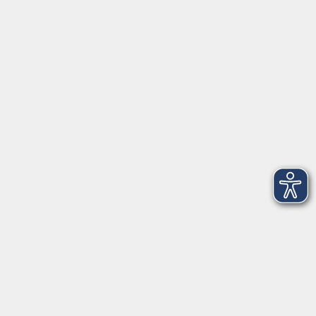
Volkshochschule im Würmtal e.V.
Am Marktplatz 10a
82152 Planegg
info@vhs-wuermtal.de
Tel.
089 277 805 140
Öffnungszeiten
Montag, Mittwoch, Freitag 8.30-11.30 Uhr
Dienstag, Donnerstag 15.00-18.00 Uhr
In den Ferien ist das vhs-Büro meist geschlossen.