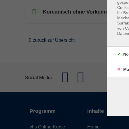
gespei
Cookie
Koreanisch ohne Vorkenntnisse
Ihr Br
Mechan
Surfak
von Co
Daten
zurück zur Übersicht
No
Ma
Social Media
Programm
Inhalte
vhs Online-Kurse
Home