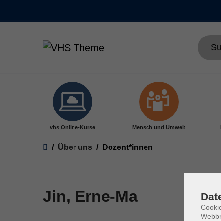
Skip to main content
vhs Online-Kurse
Mensch und Umwelt
You are here:
Über uns
Dozent*innen
Jin, Erne-Ma
Dat
Cookie
Webbr