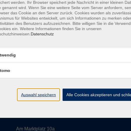
chert werden. Ihr Browser speichert jede Nachricht in einer kleinen Dat
 genannt wird. Wenn Sie eine weitere Seite vom Server anfordern, se
Mo. 12.
owser das Cookie an den Server zurück. Cookies wurden als zuverlässi
Germer
ismus für Websites entwickelt, um sich Informationen zu merken oder
tivitäten des Benutzers aufzuzeichnen. Bitte willigen Sie in die Verwen
okies ein. Weitere Informationen finden Sie in unseren
schutzhinweisen.
Datenschutz
twendig
tomo
A
Auswahl speichern
Alle Cookies akzeptieren und schl
Volkshochschule im Würmtal e.V.
Am Marktplatz 10a