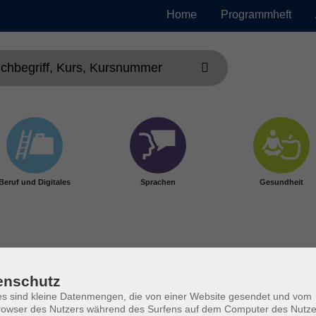
Home
Programmheft
Beruf und Digitales
Sprachen
Gesundheit
enschutz
s sind kleine Datenmengen, die von einer Website gesendet und vom
owser des Nutzers während des Surfens auf dem Computer des Nutze