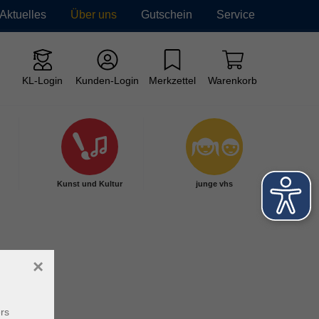
Aktuelles
Über uns
Gutschein
Service
KL-Login
Kunden-Login
Merkzettel
Warenkorb
Kunst und Kultur
junge vhs
×
rs