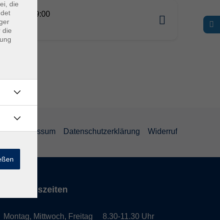
ei, die
ndet
10.2026 09:00
ger
ing
 die
dung
GB
Impressum
Datenschutzerklärung
Widerruf
ießen
Öffnungszeiten
Montag, Mittwoch, Freitag 8.30-11.30 Uhr