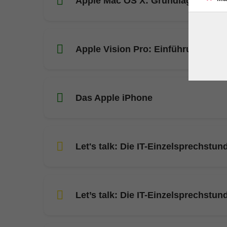
Apple Mac OS X: Grundlagenkurs
Apple Vision Pro: Einführung in di
Das Apple iPhone
Let's talk: Die IT-Einzelsprechstun
Let’s talk: Die IT-Einzelsprechstun