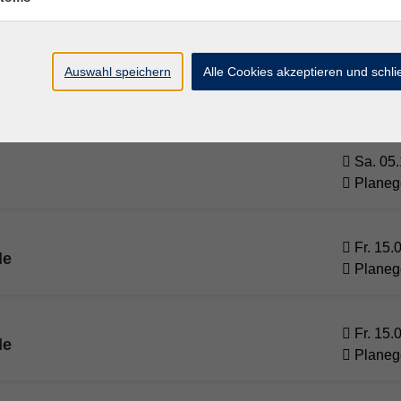
Planeg
Auswahl speichern
Alle Cookies akzeptieren und schl
Sa. 28.
e spektakuläre Welt der VR
Planeg
Sa. 05.
Planeg
Fr. 15.
de
Planeg
Fr. 15.
de
Planeg