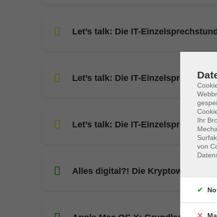
Let’s talk: Die IT-Einzelsprechstun
Dat
Let’s talk: Die IT-Einzelsprechstun
Cookie
Webbr
gespei
Cookie
Ihr Br
Let’s talk: Die IT-Einzelsprechstun
Mechan
Surfak
von Co
Daten
Alles digital?! Die Kryptowährung 
No
Ma