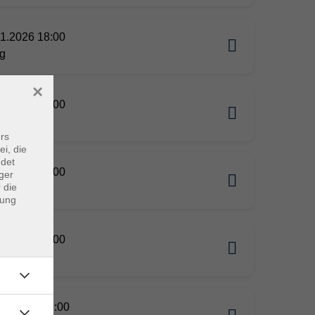
11.2026 18:00
g
×
11.2026 19:00
g
rs
ei, die
ndet
11.2026 20:00
ger
 die
g
dung
11.2026 18:00
g
11.2026 09:00