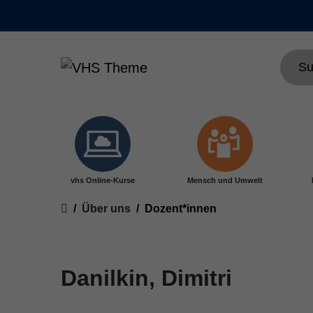
Skip to main content
vhs Online-Kurse
Mensch und Umwelt
You are here:
Über uns
Dozent*innen
Danilkin, Dimitri