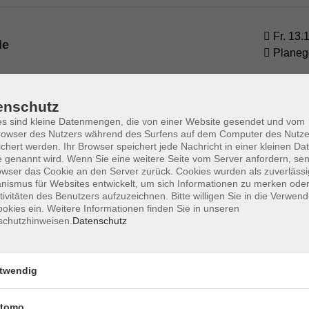
Fr. 13.
de
Planeg
Fr. 13.
enschutz
de
Planeg
s sind kleine Datenmengen, die von einer Website gesendet und vom
owser des Nutzers während des Surfens auf dem Computer des Nutze
chert werden. Ihr Browser speichert jede Nachricht in einer kleinen Dat
 genannt wird. Wenn Sie eine weitere Seite vom Server anfordern, se
Fr. 13.
owser das Cookie an den Server zurück. Cookies wurden als zuverlässi
de
ismus für Websites entwickelt, um sich Informationen zu merken oder
Planeg
tivitäten des Benutzers aufzuzeichnen. Bitte willigen Sie in die Verwen
okies ein. Weitere Informationen finden Sie in unseren
schutzhinweisen.
Datenschutz
Fr. 27.
Bitcoins und Alternativen
Planeg
twendig
Sa. 28.
tomo