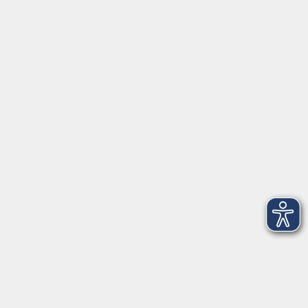
Aktuelles
Über uns
Gutschein
Service
Volkshochschule im Würmtal e.V.
Am Marktplatz 10a
82152 Planegg
info@vhs-wuermtal.de
Tel.
089 277 805 140
Öffnungszeiten