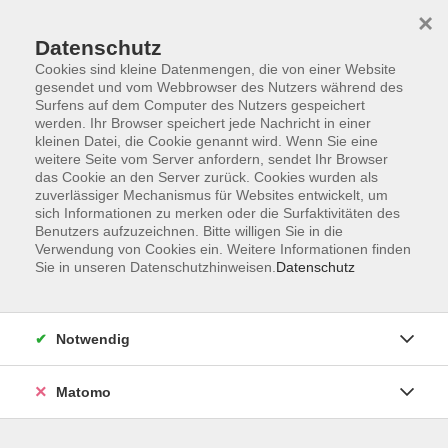
×
Datenschutz
Cookies sind kleine Datenmengen, die von einer Website
gesendet und vom Webbrowser des Nutzers während des
Surfens auf dem Computer des Nutzers gespeichert
Skip to main content
You are here:
werden. Ihr Browser speichert jede Nachricht in einer
Über uns
Dozent*innen
kleinen Datei, die Cookie genannt wird. Wenn Sie eine
weitere Seite vom Server anfordern, sendet Ihr Browser
das Cookie an den Server zurück. Cookies wurden als
Raguin, Dipl. Ing
zuverlässiger Mechanismus für Websites entwickelt, um
sich Informationen zu merken oder die Surfaktivitäten des
Innenarchitekt Brigitte
Benutzers aufzuzeichnen. Bitte willigen Sie in die
Verwendung von Cookies ein. Weitere Informationen finden
Leitung Franz.
Sie in unseren Datenschutzhinweisen.
Datenschutz
Conversationsgruppe
Geboren und aufgewachsen bin ich
Notwendig
in Frankreich. Später studierte ich in
Deutschland Innenarchitektur. Da ich
meine Muttersprache sehr liebe, habe
Matomo
ich verschiedene Fortbildungen zur
Sprach-Dozentin absolviert und 2016