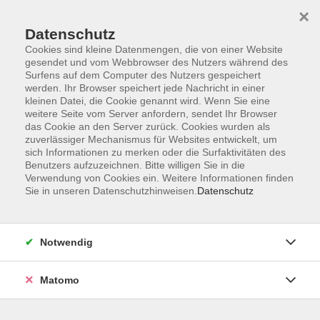
×
Datenschutz
Cookies sind kleine Datenmengen, die von einer Website
gesendet und vom Webbrowser des Nutzers während des
Surfens auf dem Computer des Nutzers gespeichert
Skip to main content
You are here:
werden. Ihr Browser speichert jede Nachricht in einer
Über uns
Dozent*innen
kleinen Datei, die Cookie genannt wird. Wenn Sie eine
weitere Seite vom Server anfordern, sendet Ihr Browser
das Cookie an den Server zurück. Cookies wurden als
zuverlässiger Mechanismus für Websites entwickelt, um
Der Dozent konnte leider nicht gefunden werden
sich Informationen zu merken oder die Surfaktivitäten des
Benutzers aufzuzeichnen. Bitte willigen Sie in die
Verwendung von Cookies ein. Weitere Informationen finden
Sie in unseren Datenschutzhinweisen.
Datenschutz
AGB
Notwendig
Impressum
Datenschutzerklärung
Matomo
Widerruf