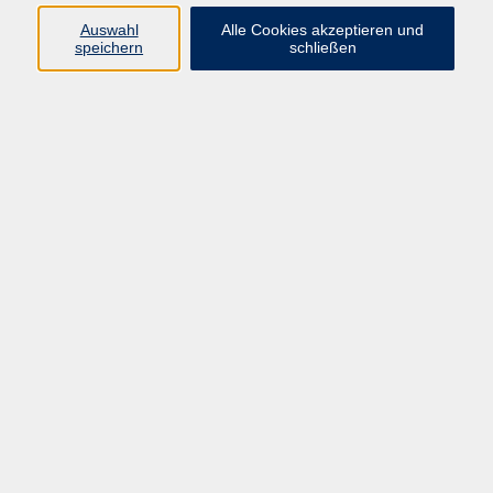
Programm
Auswahl
Alle Cookies akzeptieren und
speichern
schließen
vhs Online-Kurse
Mensch und Umwelt
Beruf und Digitales
Sprachen
Gesundheit
Kunst und Kultur
junge vhs
Inhalte
Home
Programmheft
Aktuelles