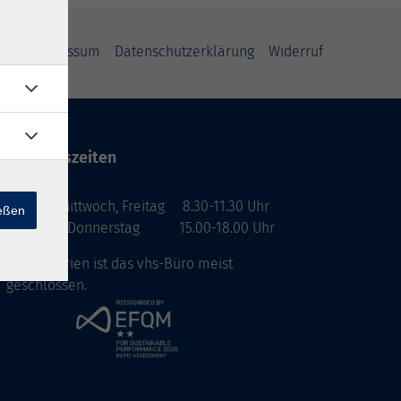
GB
Impressum
Datenschutzerklärung
Widerruf
Öffnungszeiten
Montag, Mittwoch, Freitag 8.30-11.30 Uhr
ießen
Dienstag, Donnerstag 15.00-18.00 Uhr
In den Ferien ist das vhs-Büro meist
geschlossen.