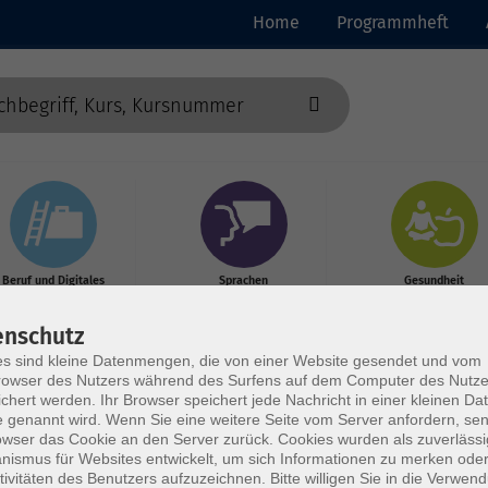
Home
Programmheft
Beruf und Digitales
Sprachen
Gesundheit
enschutz
s sind kleine Datenmengen, die von einer Website gesendet und vom
owser des Nutzers während des Surfens auf dem Computer des Nutze
chert werden. Ihr Browser speichert jede Nachricht in einer kleinen Dat
 genannt wird. Wenn Sie eine weitere Seite vom Server anfordern, se
owser das Cookie an den Server zurück. Cookies wurden als zuverlässi
ismus für Websites entwickelt, um sich Informationen zu merken oder
tivitäten des Benutzers aufzuzeichnen. Bitte willigen Sie in die Verwen