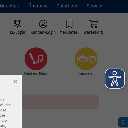
Aktuelles
Über uns
Gutschein
Service
KL-Login
Kunden-Login
Merkzettel
Warenkorb
Kunst und Kultur
junge vhs
×
rs
ei, die
ndet
ger
 die
dung