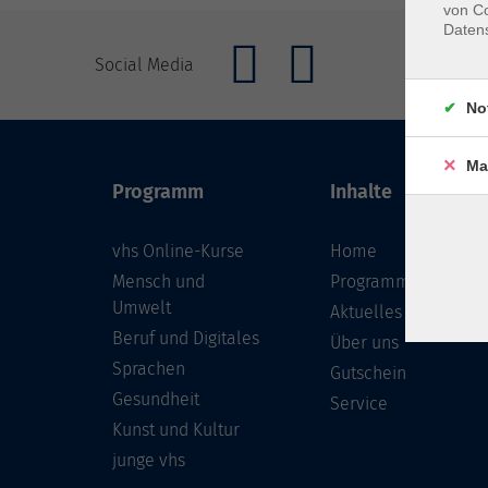
von Co
Daten
Social Media
No
Ma
Programm
Inhalte
vhs Online-Kurse
Home
Mensch und
Programmheft
Umwelt
Aktuelles
Beruf und Digitales
Über uns
Sprachen
Gutschein
Gesundheit
Service
Kunst und Kultur
junge vhs