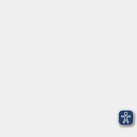
Gutschein
Service
Volkshochschule im Würmtal e.V.
Am Marktplatz 10a
82152 Planegg
info@vhs-wuermtal.de
Tel.
089 277 805 140
Öffnungszeiten
Montag, Mittwoch, Freitag 8.30-11.30 Uhr
Dienstag, Donnerstag 15.00-18.00 Uhr