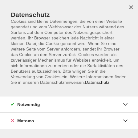
×
Datenschutz
Cookies sind kleine Datenmengen, die von einer Website
gesendet und vom Webbrowser des Nutzers während des
Surfens auf dem Computer des Nutzers gespeichert
Skip to main content
werden. Ihr Browser speichert jede Nachricht in einer
kleinen Datei, die Cookie genannt wird. Wenn Sie eine
weitere Seite vom Server anfordern, sendet Ihr Browser
Der Kurs konnte nicht gefunden werden.
das Cookie an den Server zurück. Cookies wurden als
zuverlässiger Mechanismus für Websites entwickelt, um
sich Informationen zu merken oder die Surfaktivitäten des
Benutzers aufzuzeichnen. Bitte willigen Sie in die
Verwendung von Cookies ein. Weitere Informationen finden
Sie in unseren Datenschutzhinweisen.
Datenschutz
AGB
Impressum
Datenschutzerklärung
Notwendig
Widerruf
Matomo
Programm