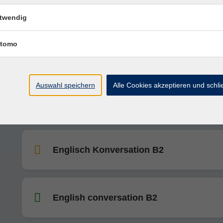
Englisch Konversation – Mittelstufe B1
twendig
tomo
Englisch Konversation B1/B2
Auswahl speichern
Alle Cookies akzeptieren und schl
Englisch Konversation B1
Englisch Konversation B2
English conversation B2