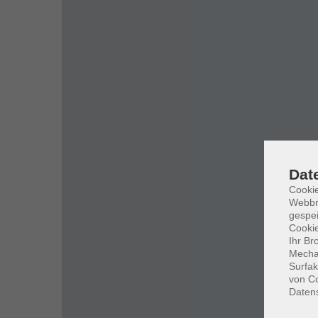
Dat
Cookie
Webbr
gespei
Cookie
Ihr Br
Mechan
Surfak
von Co
Daten