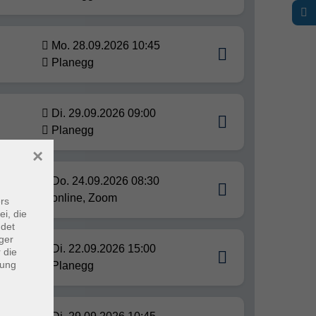
Mo. 28.09.2026 10:45
Planegg
Di. 29.09.2026 09:00
Planegg
×
Do. 24.09.2026 08:30
online, Zoom
rs
ei, die
ndet
ger
Di. 22.09.2026 15:00
 die
dung
Planegg