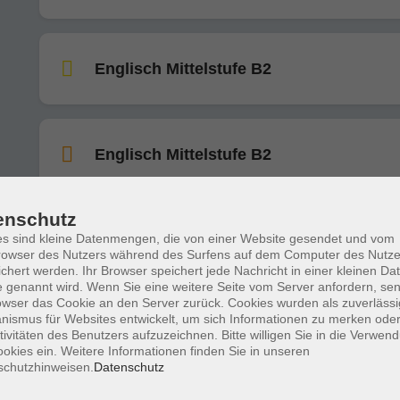
Englisch Mittelstufe B2
Englisch Mittelstufe B2
enschutz
Englisch Mittelstufe B2
s sind kleine Datenmengen, die von einer Website gesendet und vom
owser des Nutzers während des Surfens auf dem Computer des Nutze
chert werden. Ihr Browser speichert jede Nachricht in einer kleinen Dat
 genannt wird. Wenn Sie eine weitere Seite vom Server anfordern, se
owser das Cookie an den Server zurück. Cookies wurden als zuverlässi
ismus für Websites entwickelt, um sich Informationen zu merken oder
Englisch Aufbaustufe C1
tivitäten des Benutzers aufzuzeichnen. Bitte willigen Sie in die Verwen
okies ein. Weitere Informationen finden Sie in unseren
schutzhinweisen.
Datenschutz