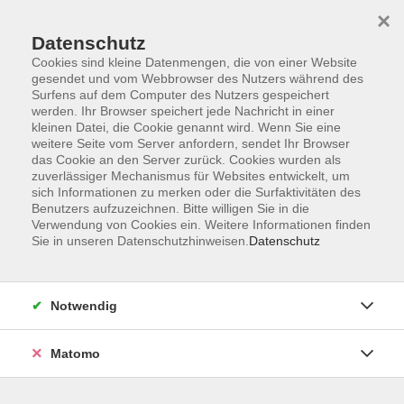
×
Datenschutz
Cookies sind kleine Datenmengen, die von einer Website
gesendet und vom Webbrowser des Nutzers während des
Surfens auf dem Computer des Nutzers gespeichert
Skip to main content
werden. Ihr Browser speichert jede Nachricht in einer
kleinen Datei, die Cookie genannt wird. Wenn Sie eine
weitere Seite vom Server anfordern, sendet Ihr Browser
Der Kurs konnte nicht gefunden werden.
das Cookie an den Server zurück. Cookies wurden als
zuverlässiger Mechanismus für Websites entwickelt, um
sich Informationen zu merken oder die Surfaktivitäten des
Benutzers aufzuzeichnen. Bitte willigen Sie in die
Verwendung von Cookies ein. Weitere Informationen finden
Sie in unseren Datenschutzhinweisen.
Datenschutz
AGB
Impressum
Datenschutzerklärung
Notwendig
Widerruf
Matomo
Programm