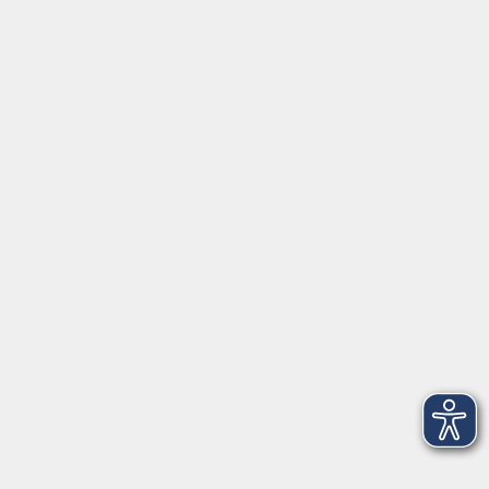
Gutschein
Service
Volkshochschule im Würmtal e.V.
Am Marktplatz 10a
82152 Planegg
info@vhs-wuermtal.de
Tel.
089 277 805 140
Öffnungszeiten
Montag, Mittwoch, Freitag 8.30-11.30 Uhr
Dienstag, Donnerstag 15.00-18.00 Uhr