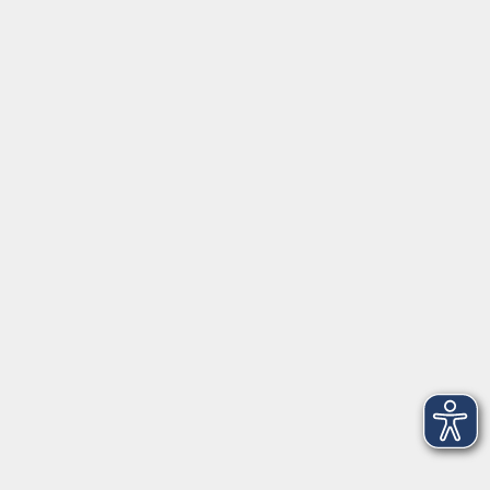
Gutschein
Service
Volkshochschule im Würmtal e.V.
Am Marktplatz 10a
82152 Planegg
info@vhs-wuermtal.de
Tel.
089 277 805 140
Öffnungszeiten
Montag, Mittwoch, Freitag 8.30-11.30 Uhr
Dienstag, Donnerstag 15.00-18.00 Uhr