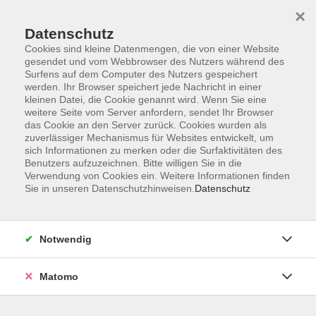
×
Datenschutz
Cookies sind kleine Datenmengen, die von einer Website
gesendet und vom Webbrowser des Nutzers während des
Surfens auf dem Computer des Nutzers gespeichert
Skip to main content
werden. Ihr Browser speichert jede Nachricht in einer
kleinen Datei, die Cookie genannt wird. Wenn Sie eine
weitere Seite vom Server anfordern, sendet Ihr Browser
Der Kurs konnte nicht gefunden werden.
das Cookie an den Server zurück. Cookies wurden als
zuverlässiger Mechanismus für Websites entwickelt, um
sich Informationen zu merken oder die Surfaktivitäten des
Benutzers aufzuzeichnen. Bitte willigen Sie in die
Verwendung von Cookies ein. Weitere Informationen finden
Sie in unseren Datenschutzhinweisen.
Datenschutz
AGB
Impressum
Datenschutzerklärung
Notwendig
Widerruf
Matomo
Programm