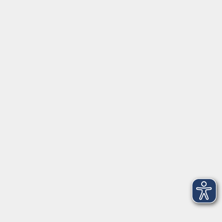
Gutschein
Service
Volkshochschule im Würmtal e.V.
Am Marktplatz 10a
82152 Planegg
info@vhs-wuermtal.de
Tel.
089 277 805 140
Öffnungszeiten
Montag, Mittwoch, Freitag 8.30-11.30 Uhr
Dienstag, Donnerstag 15.00-18.00 Uhr