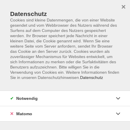
×
Datenschutz
Cookies sind kleine Datenmengen, die von einer Website
gesendet und vom Webbrowser des Nutzers während des
Surfens auf dem Computer des Nutzers gespeichert
Skip to main content
werden. Ihr Browser speichert jede Nachricht in einer
kleinen Datei, die Cookie genannt wird. Wenn Sie eine
weitere Seite vom Server anfordern, sendet Ihr Browser
Der Kurs konnte nicht gefunden werden.
das Cookie an den Server zurück. Cookies wurden als
zuverlässiger Mechanismus für Websites entwickelt, um
sich Informationen zu merken oder die Surfaktivitäten des
Benutzers aufzuzeichnen. Bitte willigen Sie in die
Verwendung von Cookies ein. Weitere Informationen finden
Sie in unseren Datenschutzhinweisen.
Datenschutz
AGB
Impressum
Datenschutzerklärung
Notwendig
Widerruf
Matomo
Programm