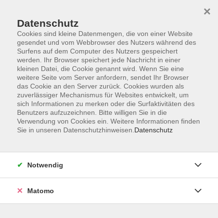
×
Datenschutz
Cookies sind kleine Datenmengen, die von einer Website
gesendet und vom Webbrowser des Nutzers während des
Surfens auf dem Computer des Nutzers gespeichert
Skip to main content
werden. Ihr Browser speichert jede Nachricht in einer
kleinen Datei, die Cookie genannt wird. Wenn Sie eine
weitere Seite vom Server anfordern, sendet Ihr Browser
Der Kurs konnte nicht gefunden werden.
das Cookie an den Server zurück. Cookies wurden als
zuverlässiger Mechanismus für Websites entwickelt, um
sich Informationen zu merken oder die Surfaktivitäten des
Benutzers aufzuzeichnen. Bitte willigen Sie in die
Verwendung von Cookies ein. Weitere Informationen finden
Sie in unseren Datenschutzhinweisen.
Datenschutz
AGB
Impressum
Datenschutzerklärung
Notwendig
Widerruf
Matomo
Programm