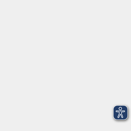
Gutschein
Service
Volkshochschule im Würmtal e.V.
Am Marktplatz 10a
82152 Planegg
info@vhs-wuermtal.de
Tel.
089 277 805 140
Öffnungszeiten
Montag, Mittwoch, Freitag 8.30-11.30 Uhr
Dienstag, Donnerstag 15.00-18.00 Uhr