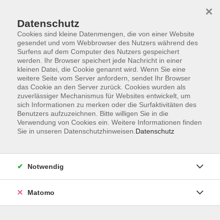
×
Datenschutz
Cookies sind kleine Datenmengen, die von einer Website
gesendet und vom Webbrowser des Nutzers während des
Surfens auf dem Computer des Nutzers gespeichert
Skip to main content
werden. Ihr Browser speichert jede Nachricht in einer
kleinen Datei, die Cookie genannt wird. Wenn Sie eine
weitere Seite vom Server anfordern, sendet Ihr Browser
Der Kurs konnte nicht gefunden werden.
das Cookie an den Server zurück. Cookies wurden als
zuverlässiger Mechanismus für Websites entwickelt, um
sich Informationen zu merken oder die Surfaktivitäten des
Benutzers aufzuzeichnen. Bitte willigen Sie in die
Verwendung von Cookies ein. Weitere Informationen finden
Sie in unseren Datenschutzhinweisen.
Datenschutz
AGB
Impressum
Datenschutzerklärung
Notwendig
Widerruf
Matomo
Programm