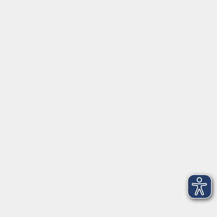
Gutschein
Service
Volkshochschule im Würmtal e.V.
Am Marktplatz 10a
82152 Planegg
info@vhs-wuermtal.de
Tel.
089 277 805 140
Öffnungszeiten
Montag, Mittwoch, Freitag 8.30-11.30 Uhr
Dienstag, Donnerstag 15.00-18.00 Uhr