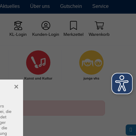
Aktuelles
Über uns
Gutschein
Service
KL-Login
Kunden-Login
Merkzettel
Warenkorb
Kunst und Kultur
junge vhs
×
rs
ei, die
ndet
ger
 die
dung