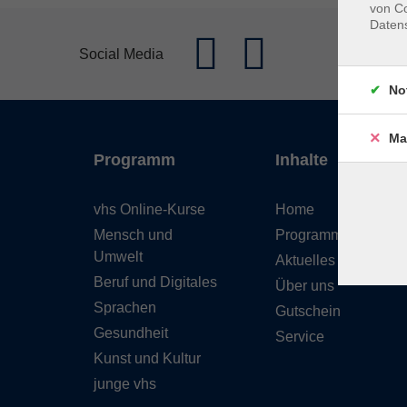
von Co
Daten
Social Media
No
Ma
Programm
Inhalte
vhs Online-Kurse
Home
Mensch und
Programmheft
Umwelt
Aktuelles
Beruf und Digitales
Über uns
Sprachen
Gutschein
Gesundheit
Service
Kunst und Kultur
junge vhs