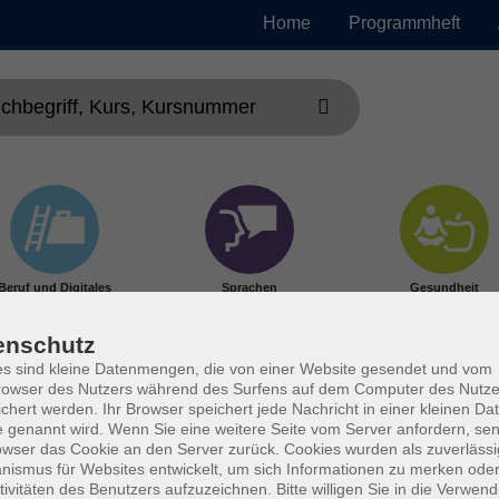
Home
Programmheft
Beruf und Digitales
Sprachen
Gesundheit
enschutz
s sind kleine Datenmengen, die von einer Website gesendet und vom
owser des Nutzers während des Surfens auf dem Computer des Nutze
chert werden. Ihr Browser speichert jede Nachricht in einer kleinen Dat
 genannt wird. Wenn Sie eine weitere Seite vom Server anfordern, se
owser das Cookie an den Server zurück. Cookies wurden als zuverlässi
ismus für Websites entwickelt, um sich Informationen zu merken oder
tivitäten des Benutzers aufzuzeichnen. Bitte willigen Sie in die Verwen