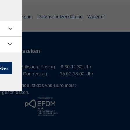
GB
Impressum
Datenschutzerklärung
Widerruf
Öffnungszeiten
Montag, Mittwoch, Freitag 8.30-11.30 Uhr
ießen
Dienstag, Donnerstag 15.00-18.00 Uhr
In den Ferien ist das vhs-Büro meist
geschlossen.