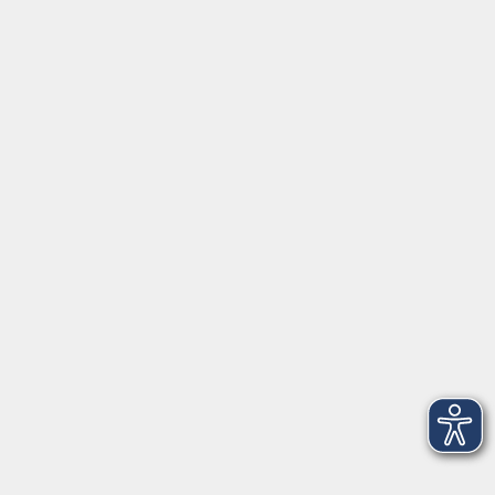
Gutschein
Service
Volkshochschule im Würmtal e.V.
Am Marktplatz 10a
82152 Planegg
info@vhs-wuermtal.de
Tel.
089 277 805 140
Öffnungszeiten
Montag, Mittwoch, Freitag 8.30-11.30 Uhr
Dienstag, Donnerstag 15.00-18.00 Uhr