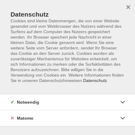
×
Datenschutz
Cookies sind kleine Datenmengen, die von einer Website
gesendet und vom Webbrowser des Nutzers während des
Surfens auf dem Computer des Nutzers gespeichert
Skip to main content
werden. Ihr Browser speichert jede Nachricht in einer
kleinen Datei, die Cookie genannt wird. Wenn Sie eine
weitere Seite vom Server anfordern, sendet Ihr Browser
Der Kurs konnte nicht gefunden werden.
das Cookie an den Server zurück. Cookies wurden als
zuverlässiger Mechanismus für Websites entwickelt, um
sich Informationen zu merken oder die Surfaktivitäten des
Benutzers aufzuzeichnen. Bitte willigen Sie in die
Verwendung von Cookies ein. Weitere Informationen finden
Sie in unseren Datenschutzhinweisen.
Datenschutz
AGB
Impressum
Datenschutzerklärung
Notwendig
Widerruf
Matomo
Programm