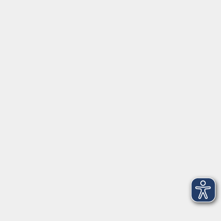
Gutschein
Service
Volkshochschule im Würmtal e.V.
Am Marktplatz 10a
82152 Planegg
info@vhs-wuermtal.de
Tel.
089 277 805 140
Öffnungszeiten
Montag, Mittwoch, Freitag 8.30-11.30 Uhr
Dienstag, Donnerstag 15.00-18.00 Uhr