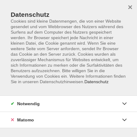
×
Datenschutz
Cookies sind kleine Datenmengen, die von einer Website
gesendet und vom Webbrowser des Nutzers während des
Surfens auf dem Computer des Nutzers gespeichert
Skip to main content
werden. Ihr Browser speichert jede Nachricht in einer
kleinen Datei, die Cookie genannt wird. Wenn Sie eine
weitere Seite vom Server anfordern, sendet Ihr Browser
Der Kurs konnte nicht gefunden werden.
das Cookie an den Server zurück. Cookies wurden als
zuverlässiger Mechanismus für Websites entwickelt, um
sich Informationen zu merken oder die Surfaktivitäten des
Benutzers aufzuzeichnen. Bitte willigen Sie in die
Verwendung von Cookies ein. Weitere Informationen finden
Sie in unseren Datenschutzhinweisen.
Datenschutz
AGB
Impressum
Datenschutzerklärung
Notwendig
Widerruf
Matomo
Programm